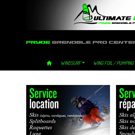
ultimategliss ultimate gliss neilpryde neil pryde grenoble windsurf 
WINDSURF
WING FOIL / PUMPING