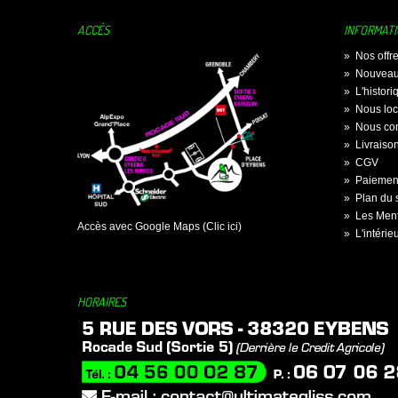
ACCÈS
INFORMAT
»
Nos offr
»
Nouveau
»
L'histor
»
Nous loc
»
Nous con
»
Livraiso
»
CGV
»
Paiement
»
Plan du s
»
Les Ment
Accès avec Google Maps (Clic ici)
»
L'intérie
HORAIRES