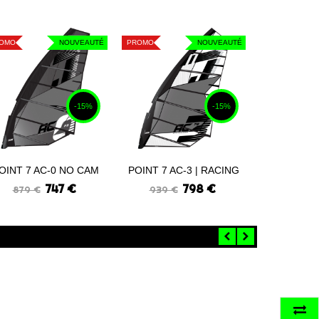
OMO
NOUVEAUTÉ
PROMO
NOUVEAUTÉ
-15%
-15%
OINT 7 AC-0 NO CAM
POINT 7 AC-3 | RACING
POINT 7 
Commander
Commander
Comman
RACE 2026
2026
WIND FR
747 €
798 €
1 0
879 €
939 €