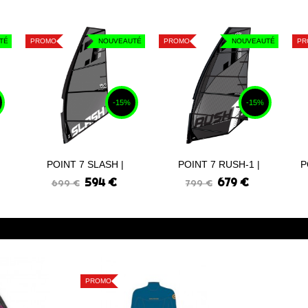
TÉ
PROMO
NOUVEAUTÉ
PROMO
NOUVEAUTÉ
PR
-15%
-15%
POINT 7 SLASH |
POINT 7 RUSH-1 |
P
Commander
Commander
6
FREESTYLE 2026
CROSSRIDE 2026
594 €
679 €
699 €
799 €
PROMO