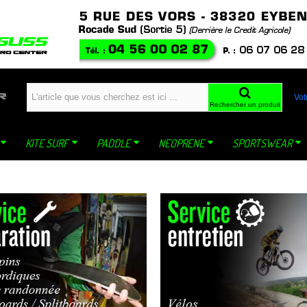
windfoil planche a voile kite ski snowboard snowkite dynastar sideon WING mistral jp
Vot
Rechercher un produit
KITE SURF
PADDLE
NEOPRENE
SPORTSWEAR