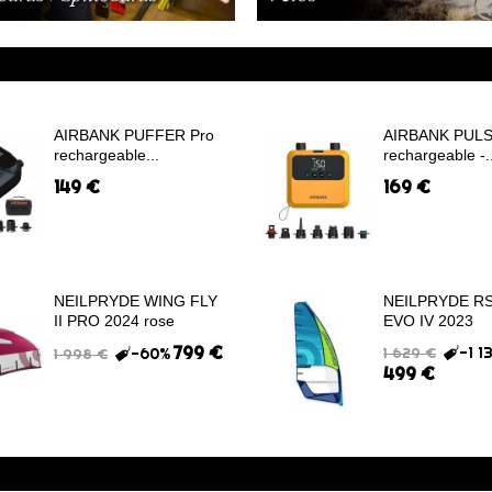
AIRBANK PUFFER Pro
AIRBANK PULS
rechargeable...
rechargeable -..
149 €
169 €
NEILPRYDE WING FLY
NEILPRYDE RS
II PRO 2024 rose
EVO IV 2023
799 €
-1 1
-60%
1 629 €
1 998 €
499 €