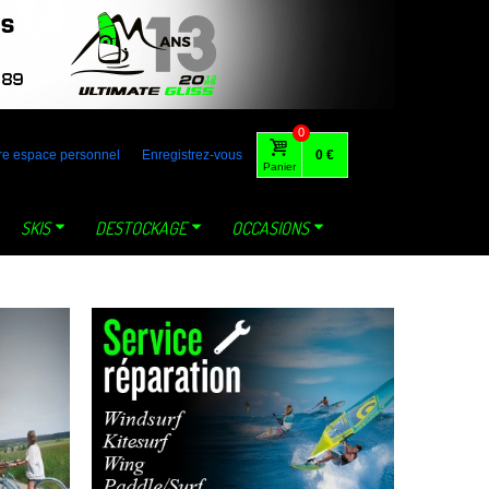
 australia gaastra loft tabou fone foil lange mystic dynastar north
0
re espace personnel
Enregistrez-vous
0 €
Panier
SKIS
DESTOCKAGE
OCCASIONS