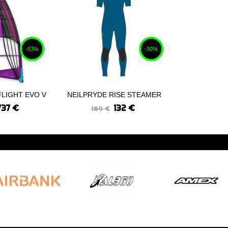
-53%
-30%
FLIGHT EVO V
NEILPRYDE RISE STEAMER
Commander
..
BZ 3-2 2022
737 €
132 €
189 €