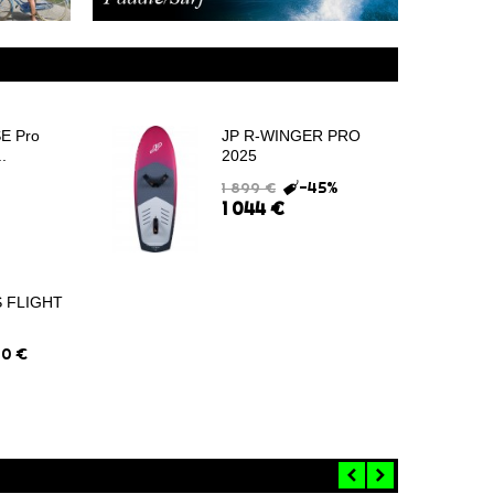
E Pro
JP R-WINGER PRO
.
2025
-45%
1 899 €
1 044 €
 FLIGHT
30 €