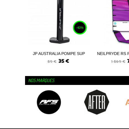
-40%
JP AUSTRALIA POMPE SUP
NEILPRYDE RS 
Commander
Voir
NOIRE
2024.
35 €
59 €
1 569 €
NOS MARQUES