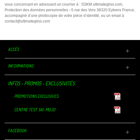
vous concernant en adressant un courrier à : SSKM ultimategliss.com,
Protection des données personnelles –5 rue des Vors 38320 Eybens France,
accompagné d’une photocopie de votre pièce d’identité, ou un email à
contact@ultimategliss.com
ACCÈS
INFORMATIONS
INFOS - PROMOS - EXCLUSIVITÉS
PROMOTIONS EXCLUSIVES
CENTRE TEST SKI-MOJO
FACEBOOK