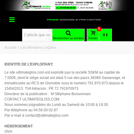
0
0 €
Rechercher un produit
Panier
Accueil
/
Les Mentions Légales
IDENTITE DE L’EXPLOITANT:
Le site ultimategliss.com est exploité pas la société SSKM au capital de
7.000€, dont le siège social est situé 5 rue des parcs 38360 Sassenage, et
immatriculée au RCS de Grenoble sous le numéro 791.970.973.depuis le
15/04/2013. TVA Intracom : FR 72 791970973
Directeur de la publication : M Stéphane Bussonnais
CONTACT ULTIMATEGLISS.COM
Nous sommes joignables du Lundi au Samedi de 10:00 à 19:30.
Par téléphone au 04.56.00.02.87
Par e-mail à contact@ultimategliss.com
HEBERGEMENT
:
OVH