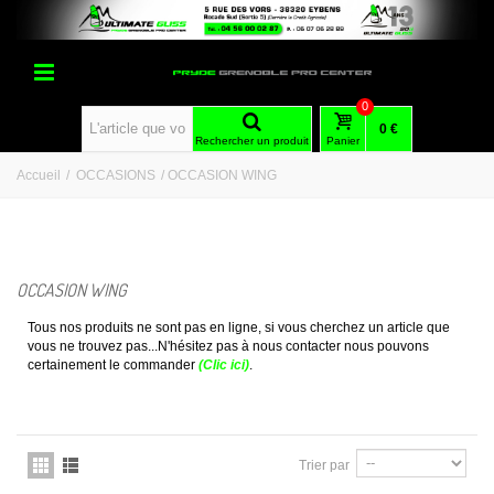
0
0 €
Rechercher un produit
Panier
Accueil
/
OCCASIONS
/
OCCASION WING
OCCASION WING
Tous nos produits ne sont pas en ligne, si vous cherchez un article que
vous ne trouvez pas...N'hésitez pas à nous contacter nous pouvons
certainement le commander
(Clic ici)
.
Trier par