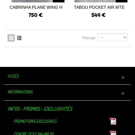
CABRINHA PLANE WING H
TABOU POCKET AIR MTE
MKII 1050...
77L 2024...
750 €
549 €
Trier par
ACCÈS
INFORMATIONS
INFOS - PROMOS - EXCLUSIVITÉS
PROMOTIONS EXCLUSIVES
CENTRE TEST SKI-MOJO