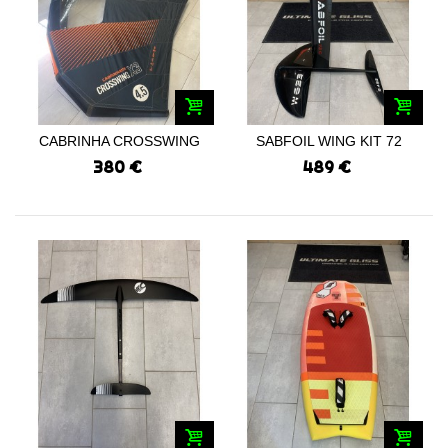
CABRINHA CROSSWING
SABFOIL WING KIT 72
X3...
CARBON...
380 €
489 €