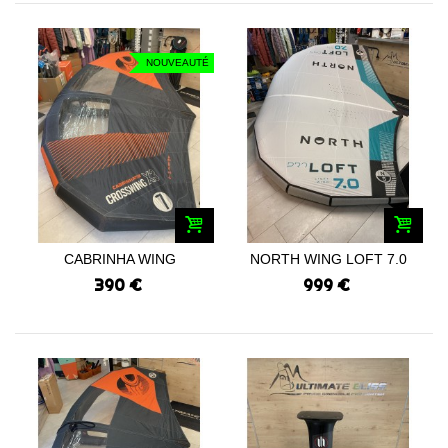
NOUVEAUTÉ
CABRINHA WING
NORTH WING LOFT 7.0
CROSSWING X3...
2025 TEST UG...
390 €
999 €