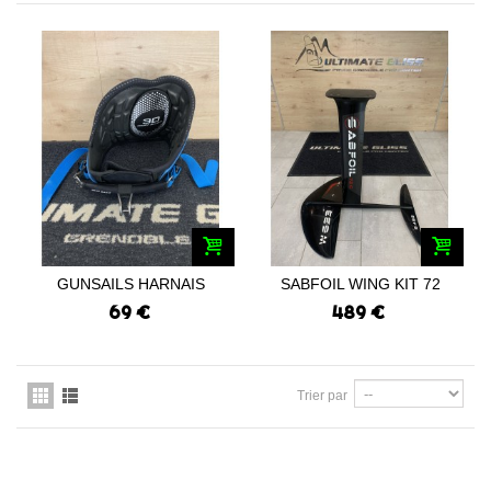
GUNSAILS HARNAIS
SABFOIL WING KIT 72
TRION 3D T M...
CARBON...
69 €
489 €
Trier par