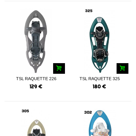
TSL RAQUETTE 226
TSL RAQUETTE 325
START 2023
ORIGINAL 2 2023
129 €
180 €