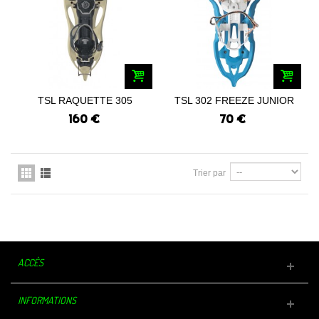
TSL RAQUETTE 305
TSL 302 FREEZE JUNIOR
INITIAL 2023
2021
160 €
70 €
Trier par
ACCÈS
INFORMATIONS