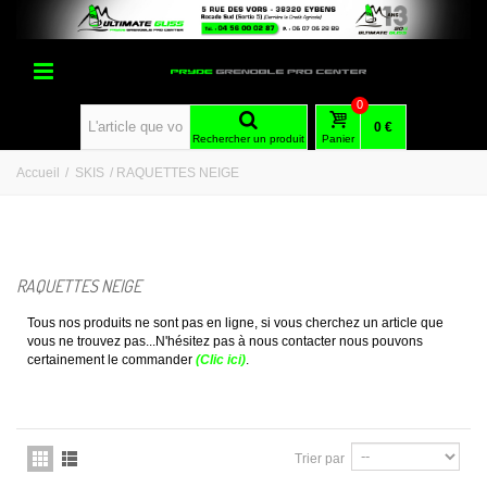
0
0 €
Rechercher un produit
Panier
Accueil
/
SKIS
/
RAQUETTES NEIGE
RAQUETTES NEIGE
Tous nos produits ne sont pas en ligne, si vous cherchez un article que
vous ne trouvez pas...N'hésitez pas à nous contacter nous pouvons
certainement le commander
(Clic ici)
.
Trier par