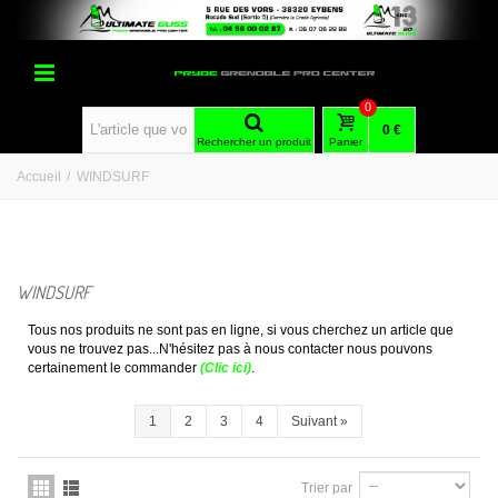
0
0 €
Rechercher un produit
Panier
Accueil
/
WINDSURF
WINDSURF
Tous nos produits ne sont pas en ligne, si vous cherchez un article que
vous ne trouvez pas...N'hésitez pas à nous contacter nous pouvons
certainement le commander
(Clic ici)
.
1
2
3
4
Suivant
»
Trier par