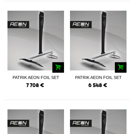
PATRIK AEON FOIL SET
PATRIK AEON FOIL SET
PRO TI
PRO ALU
7 708 €
6 548 €