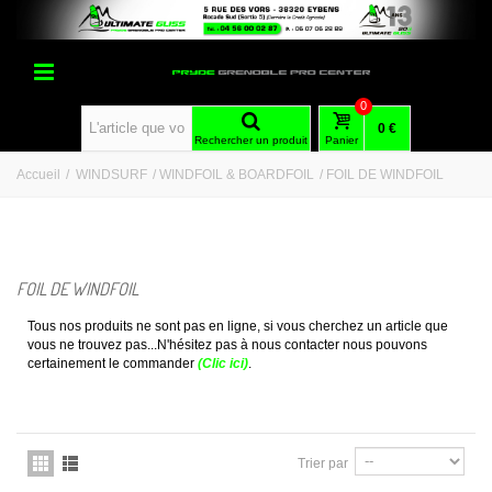
0
0 €
Rechercher un produit
Panier
Accueil
/
WINDSURF
/
WINDFOIL & BOARDFOIL
/
FOIL DE WINDFOIL
FOIL DE WINDFOIL
Tous nos produits ne sont pas en ligne, si vous cherchez un article que
vous ne trouvez pas...N'hésitez pas à nous contacter nous pouvons
certainement le commander
(Clic ici)
.
Trier par