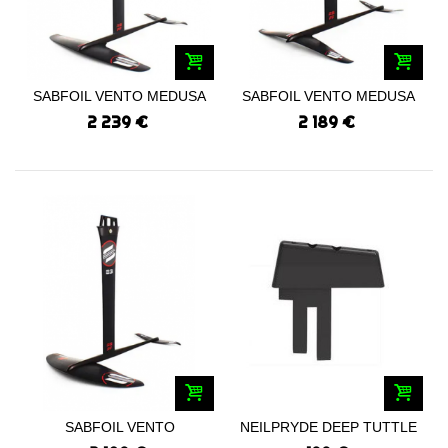
SABFOIL VENTO MEDUSA
SABFOIL VENTO MEDUSA
PRO 899-430/93
PRO 769-375/83
2 239 €
2 189 €
SABFOIL VENTO
NEILPRYDE DEEP TUTTLE
TORTUGA 790-430/83
ADAPTER