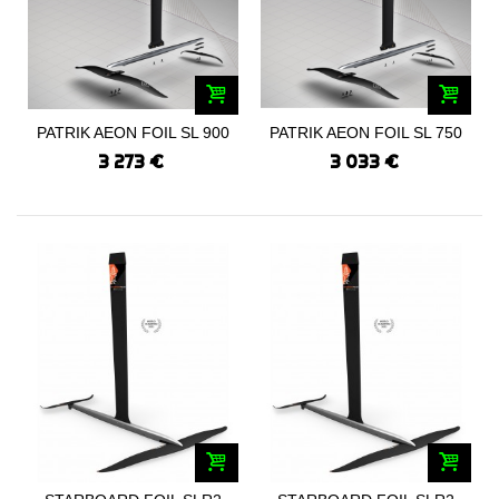
PATRIK AEON FOIL SL 900
PATRIK AEON FOIL SL 750
SET 2024
SET 2024
3 273 €
3 033 €