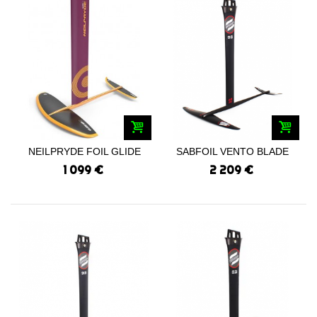
NEILPRYDE FOIL GLIDE
SABFOIL VENTO BLADE
WIND 85 HP...
740-375/93
1 099 €
2 209 €