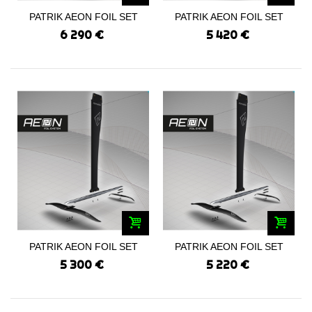
PATRIK AEON FOIL SET
PATRIK AEON FOIL SET
PWA TI 375/550
PWA ALU...
6 290 €
5 420 €
PATRIK AEON FOIL SET
PATRIK AEON FOIL SET
PWA ALU...
PWA ALU...
5 300 €
5 220 €