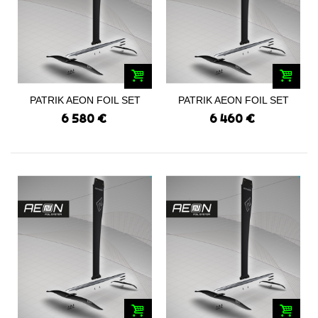
PATRIK AEON FOIL SET
PATRIK AEON FOIL SET
PWA TI 450/650
PWA TI 450/550
6 580 €
6 460 €