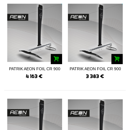
PATRIK AEON FOIL CR 900
PATRIK AEON FOIL CR 900
PRO SET...
SET 2024
4 163 €
3 383 €