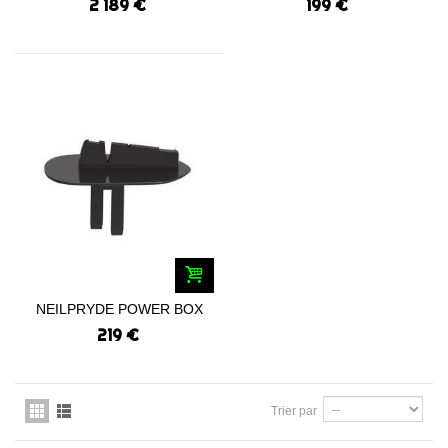
2 189 €
199 €
NEILPRYDE POWER BOX
ADAPTER
219 €
Trier par