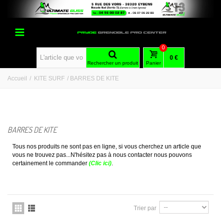
0
0 €
Rechercher un produit
Panier
Accueil
/
KITE SURF
/
BARRES DE KITE
BARRES DE KITE
Tous nos produits ne sont pas en ligne, si vous cherchez un article que
vous ne trouvez pas...N'hésitez pas à nous contacter nous pouvons
certainement le commander
(Clic ici)
.
Trier par