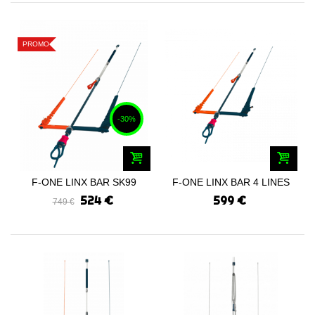
PROMO
-30%
F-ONE LINX BAR SK99
F-ONE LINX BAR 4 LINES
2025
2025
524 €
599 €
749 €