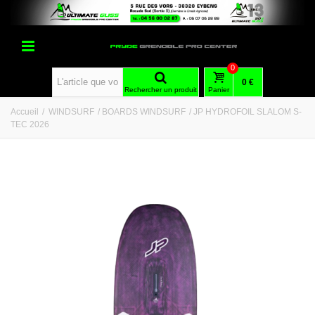
0
0 €
Rechercher un produit
Panier
Accueil
/
WINDSURF
/
BOARDS WINDSURF
/
JP HYDROFOIL SLALOM S-
TEC 2026