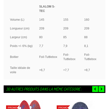
SLALOM S-
TEC
Volume (L)
145
155
160
Longueur (cm)
209
209
209
Largeur (cm)
80
85
88
Poids +/- 6% (kg)
7,7
7,9
8,1
Foil-
Foil-
Boitier
Foil-Tuttlebox
Tuttlebox
Tuttlebox
Taille idéale de
>6,7
>7,7
>8,7
voile
30 AUTRES PRODUITS DANS LA MÊME CATÉGORIE :
PROMO
PROMO