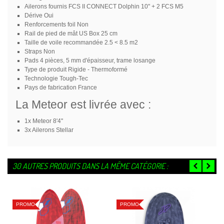
Ailerons fournis
FCS II CONNECT Dolphin 10" + 2 FCS M5
Dérive
Oui
Renforcements foil
Non
Rail de pied de mât
US Box 25 cm
Taille de voile recommandée
2.5 < 8.5 m2
Straps
Non
Pads
4 pièces, 5 mm d'épaisseur, trame losange
Type de produit
Rigide - Thermoformé
Technologie
Tough-Tec
Pays de fabrication
France
La Meteor est livrée avec :
1x Meteor 8'4''
3x Ailerons Stellar
30 AUTRES PRODUITS DANS LA MÊME CATÉGORIE :
PROMO
PROMO