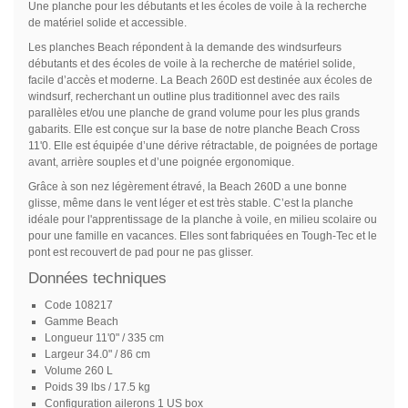
Une planche pour les débutants et les écoles de voile à la recherche
de matériel solide et accessible.
Les planches Beach répondent à la demande des windsurfeurs
débutants et des écoles de voile à la recherche de matériel solide,
facile d’accès et moderne. La Beach 260D est destinée aux écoles de
windsurf, recherchant un outline plus traditionnel avec des rails
parallèles et/ou une planche de grand volume pour les plus grands
gabarits. Elle est conçue sur la base de notre planche Beach Cross
11'0. Elle est équipée d’une dérive rétractable, de poignées de portage
avant, arrière souples et d’une poignée ergonomique.
Grâce à son nez légèrement étravé, la Beach 260D a une bonne
glisse, même dans le vent léger et est très stable. C’est la planche
idéale pour l'apprentissage de la planche à voile, en milieu scolaire ou
pour une famille en vacances. Elles sont fabriquées en Tough-Tec et le
pont est recouvert de pad pour ne pas glisser.
Données techniques
Code
108217
Gamme
Beach
Longueur
11'0" / 335 cm
Largeur
34.0" / 86 cm
Volume
260 L
Poids
39 lbs / 17.5 kg
Configuration ailerons
1 US box