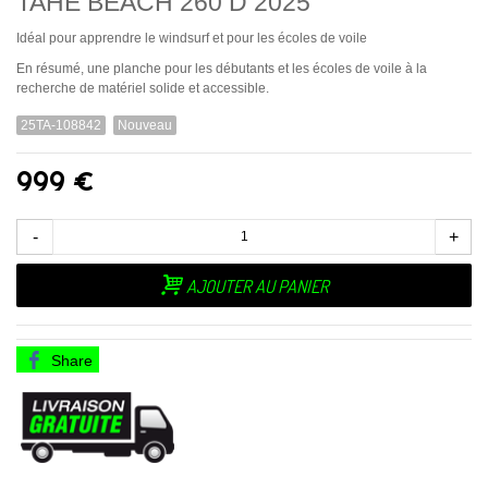
TAHE BEACH 260 D 2025
Idéal pour apprendre le windsurf et pour les écoles de voile
En résumé, une planche pour les débutants et les écoles de voile à la
recherche de matériel solide et accessible.
25TA-108842
Nouveau
999 €
-
+
AJOUTER AU PANIER
Share