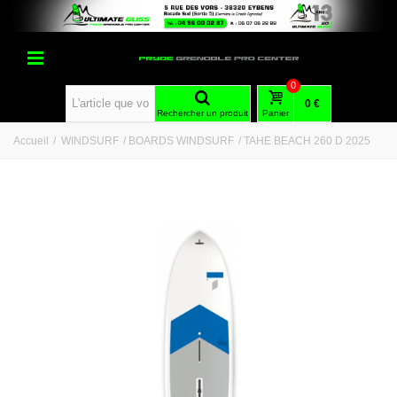
0
0 €
Rechercher un produit
Panier
Accueil
/
WINDSURF
/
BOARDS WINDSURF
/
TAHE BEACH 260 D 2025