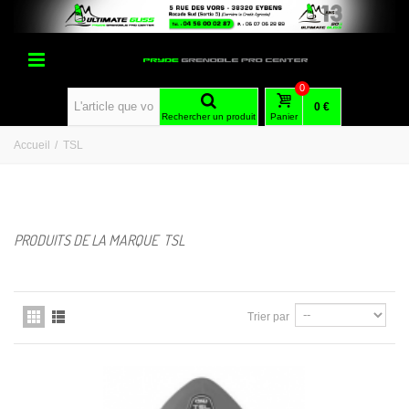
0
0 €
Rechercher un produit
Panier
Accueil
/
TSL
PRODUITS DE LA MARQUE TSL
Trier par