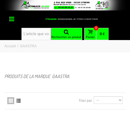
0
0 €
Rechercher un produit
Panier
Accueil
/
GAASTRA
PRODUITS DE LA MARQUE GAASTRA
Trier par