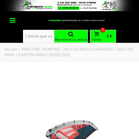
0
0 €
Rechercher un produit
Panier
Accueil
/
WING FOIL / PUMPING
/
AILE DE WING & PARAWING
/
AILES DE
WING
/
GAASTRA WING CROSS 2026