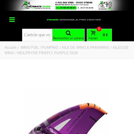
0
0 €
Rechercher un produit
Panier
Accueil
/
WING FOIL / PUMPING
/
AILE DE WING & PARAWING
/
AILES DE
WING
/
NEILPRYDE FIREFLY PURPLE 2026