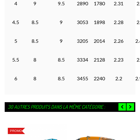
4
9
9.5
2890
1780
2.31
2
4.5
8.5
9
3053
1898
2.28
2
5
8.5
9
3205
2014
2.26
2
5.5
8
8.5
3334
2128
2.23
2
6
8
8.5
3455
2240
2.2
2
30 AUTRES PRODUITS DANS LA MÊME CATÉGORIE :
PROMO