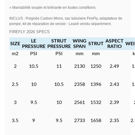
» Maniabilité souple et tolérante en toutes conditions
INCLUS : Poignée Carbon Mono, sac tubulaire FireFly, adaptateur de
pompe, kit de réparation de vessie - Leash vendu séparément.
FIREFLY 2026 SPECS
LE
STRUT
WING
ASPECT
SIZE
STRUT
WE
PRESSURE
PRESSURE
SPAN
RATIO
m2
PSI
PSI
mm
mm
2
10.5
11
2130
1250
2.49
1
2.5
10
10.5
2358
1396
2.43
1
3
9.5
10
2561
1532
2.39
3.5
9
9.5
2733
1658
2.35
2