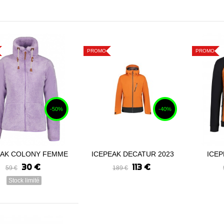
PROMO
PROMO
-50%
-40%
EAK COLONY FEMME
ICEPEAK DECATUR 2023
ICE
Voir
Commander
Com
2024
H
30 €
113 €
59 €
189 €
Stock limité