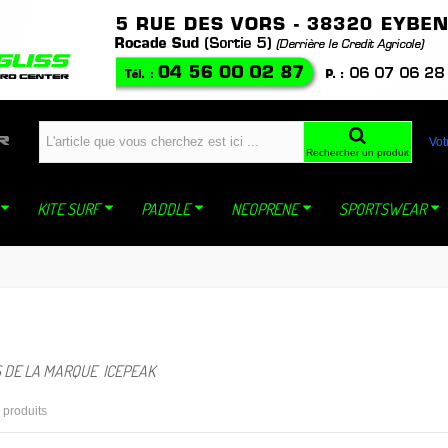
windfoil planche a voile kite ski snowboard snowkite dynastar sideon WING mistral jp
Vot
Rechercher un produit
KITE SURF
PADDLE
NEOPRENE
SPORTSWEAR
 DE LA MARQUE ICEPEAK
5 produits