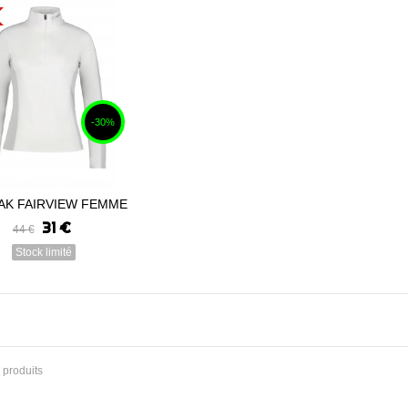
-30%
AK FAIRVIEW FEMME
Voir
2023
31 €
44 €
Stock limité
5 produits