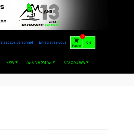
 australia gaastra loft tabou fone foil lange mystic dynastar north
0
re espace personnel
Enregistrez-vous
0 €
Panier
SKIS
DESTOCKAGE
OCCASIONS