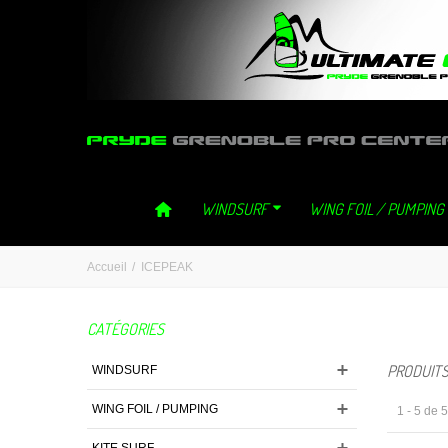
ultimategliss ultimate gliss neilpryde neil pryde grenoble windsurf 
WINDSURF
WING FOIL / PUMPING
Accueil
/
ICEPEAK
CATÉGORIES
PRODUITS
WINDSURF
WING FOIL / PUMPING
1 - 5 de 
KITE SURF