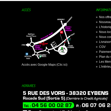
ACCÈS
INFORMAT
»
Nos offr
»
Nouveau
»
L'histor
»
Nous loc
»
Nous con
»
Livraiso
»
CGV
»
Paiement
»
Plan du s
»
Les Ment
Accès avec Google Maps (Clic ici)
»
L'intérie
HORAIRES