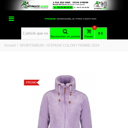
0
0 €
Rechercher un produit
Panier
Accueil
/
SPORTSWEAR
/
ICEPEAK COLONY FEMME 2024
PROMO