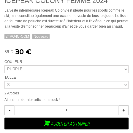
ICEPEAK COLONY FEMME 2024
La veste intermédiaire Icepeak Colony est idéale pour les sports comme le
ski, mais constitue également une excellente veste de tous les jours.
Le tissu
en fourrure de peluche est duveteux à l'intérieur et à l'extérieur, ce qui permet
à la veste d'emprisonner beaucoup d'air et de vous garder bien au chaud.
24PO-IC-COM
Nouveau
30 €
59 €
COULEUR
TAILLE
2
Articles
Attention : dernier article en stock !
-
+
AJOUTER AU PANIER