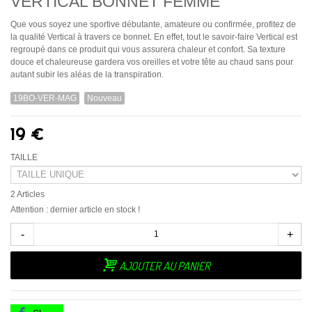
VERTICAL BONNET FEMME
Que vous soyez une sportive débutante, amateure ou confirmée, profitez de
la qualité Vertical à travers ce bonnet. En effet, tout le savoir-faire Vertical est
regroupé dans ce produit qui vous assurera chaleur et confort. Sa texture
douce et chaleureuse gardera vos oreilles et votre tête au chaud sans pour
autant subir les aléas de la transpiration.
19BO-VER-MAG
Nouveau
19 €
TAILLE
2
Articles
Attention : dernier article en stock !
-
+
AJOUTER AU PANIER