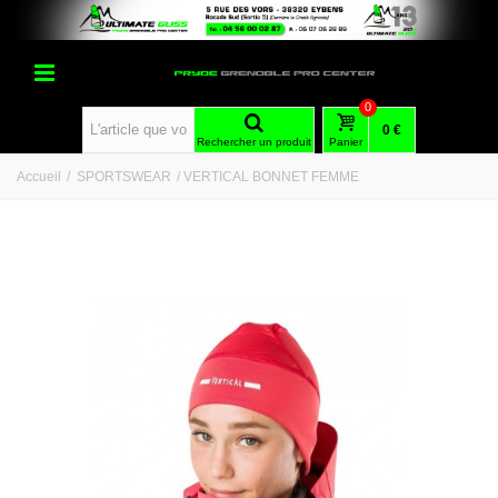
0
0 €
Rechercher un produit
Panier
Accueil
/
SPORTSWEAR
/
VERTICAL BONNET FEMME