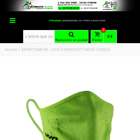
0
0 €
Rechercher un produit
Panier
Accueil
/
SPORTSWEAR
/
UYN COMMUNITY MASK UNISEX