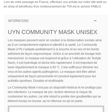
Lors de votre passage en France, effectuez vos achats sur notre site web ou
en shop et bénéficiez d'un remboursement de TVA via le service PABLO.
INFORMATIONS
UYN COMMUNITY MASK UNISEX
Les masques peuvent venir en soutien à la distanciation sociale ainsi
qu’à un comportement vigilant et attentif à la santé. Le Community
Mask UYN s’adapte parfaitement à la bouche et au nez et les bords
adhèrent de façon ergonomique. Grâce à un procédé de tissage tridi-
mensionnel, le masque est respirant et grâce à l’utilisation de Texlyte
Nano, il est hydrofuge et sèche très rapidement. Il est important de
laver régulièrement le masque à 60 ̊ C. Cela suffit pour éliminer les
virus et les autres agents pathogènes. Le masque doit être utilisé
uniquement de façon personnelle et convient également pour les
activités sportives. Durable et réutilisable.
Le Community Mask n’est pas un dispositif médical et ne protège pas
des infections. Le masque de pro- tection diminue le risque de
contaminer les autres, car elle réduit la portée des gouttelettes qui se
libèrent lorsqu’on tousse, qu’on éternue ou qu’on parle.