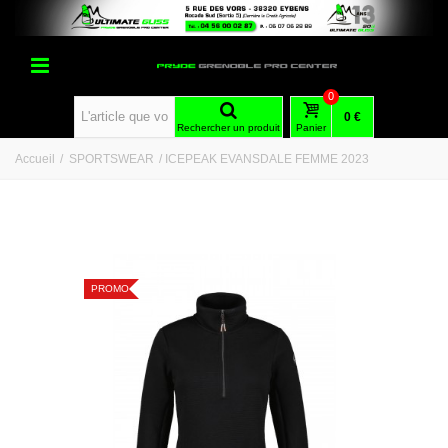
0
0 €
Rechercher un produit
Panier
Accueil
/
SPORTSWEAR
/
ICEPEAK EVANSDALE FEMME 2023
PROMO