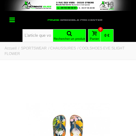
0
0 €
Rechercher un produit
Panier
Accueil
/
SPORTSWEAR
/
CHAUSSURES
/
COOLSHOES EVE SLIGHT
FLOWER