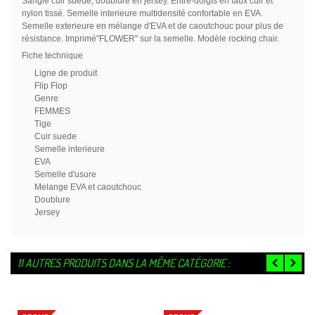
Sangle cuir suédé, doublure en jersey. Entre-doigts en faux cuir et
nylon tissé. Semelle interieure multidensité confortable en EVA.
Semelle exterieure en mélange d'EVA et de caoutchouc pour plus de
résistance. Imprimé"FLOWER" sur la semelle. Modèle rocking chair.
Fiche technique
Ligne de produit
Flip Flop
Genre
FEMMES
Tige
Cuir suede
Semelle interieure
EVA
Semelle d'usure
Melange EVA et caoutchouc
Doublure
Jersey
11 AUTRES PRODUITS DANS LA MÊME CATÉGORIE :