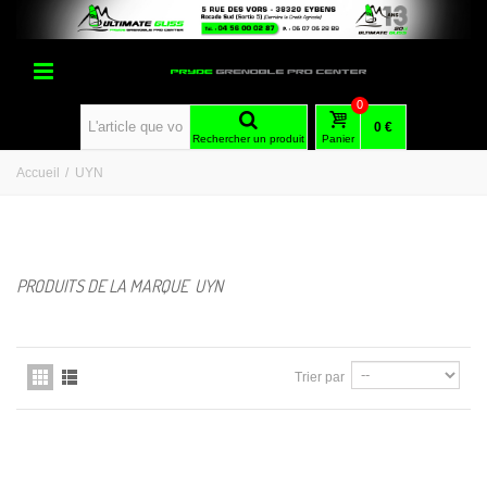
0
0 €
Rechercher un produit
Panier
Accueil
/
UYN
PRODUITS DE LA MARQUE UYN
Trier par