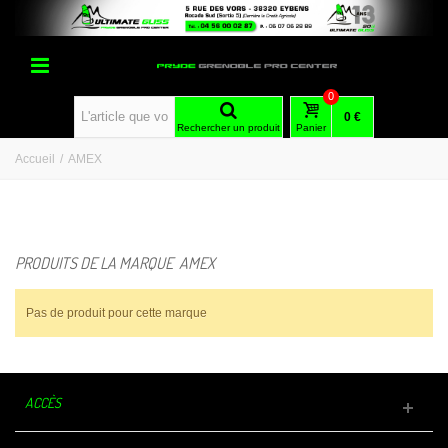
0
0 €
Rechercher un produit
Panier
Accueil
/
AMEX
PRODUITS DE LA MARQUE AMEX
Pas de produit pour cette marque
ACCÈS