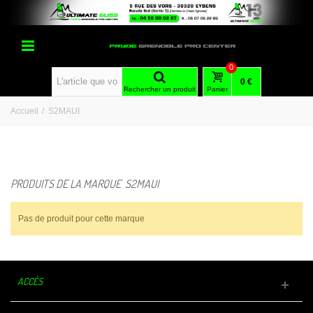
0
0 €
Rechercher un produit
Panier
Accueil
/
S2MAUI
PRODUITS DE LA MARQUE S2MAUI
Pas de produit pour cette marque
ACCÈS