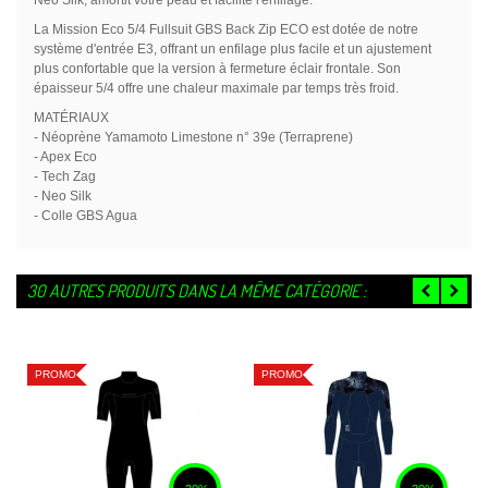
La Mission Eco 5/4 Fullsuit GBS Back Zip ECO est dotée de notre
système d'entrée E3, offrant un enfilage plus facile et un ajustement
plus confortable que la version à fermeture éclair frontale. Son
épaisseur 5/4 offre une chaleur maximale par temps très froid.
MATÉRIAUX
- Néoprène Yamamoto Limestone n° 39e (Terraprene)
- Apex Eco
- Tech Zag
- Neo Silk
- Colle GBS Agua
30 AUTRES PRODUITS DANS LA MÊME CATÉGORIE :
PROMO
PROMO