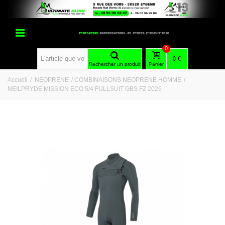
0
0 €
Rechercher un produit
Panier
Accueil
/
NEOPRENE
/
COMBINAISONS NEOPRENE HOMME
/
NEILPRYDE MISSION ECO 5/4 FULLSUIT GBS FZ 2026