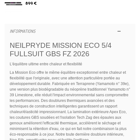
899 €
INFORMATIONS
NEILPRYDE MISSION ECO 5/4
FULLSUIT GBS FZ 2026
L'équilibre ultime entre chaleur et flexibilité
La Mission Eco offre le même équilibre exceptionnel entre chaleur et
flexibilité que l'originale, avec une attention particulière portée au
développement durable. Fabriquée en Terraprene (Yamamoto n° 39e),
une version plus biodégradable du néoprène traditionnel Yamamoto n°
39 Limestone, elle réduit l'impact environnemental sans compromettre
les performances. Des doublures thermiques avancées et des
techniques de construction intelligentes garantissent un rapport
chaleur/élasticité impressionnant. La lamination extérieure Apex Eco,
les coutures GBS soudées et l'isolation Tech Zag des épaules aux
genoux améliorent l'efficacité thermique, accélèrent le séchage et
minimisent la rétention d'eau, ce qui en fait notre combinaison la plus
éco-responsable à ce jour. Notre toute dernière doublure intérieure,
Neo Silk, amortit votre peau et facilite l'enfilage.