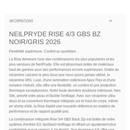
INFORMATIONS
NEILPRYDE RISE 4/3 GBS BZ
NOIR/GRIS 2026
Flexibilité supérieure. Confort au quotidien
La Rise demeure l'une des combinaisons les plus populaires et les
plus vendues de NeilPryde. Elle est désormais dotée de matériaux
haut de gamme pour des performances encore supérieures. Dotée du
néoprène calcaire le plus doux que nous ayons jamais utilisé, le
néoprène MSL Luxe, d'une lamination extérieure Apex Flex et d'une
isolation Hotcell, elle offre une flexibilité, un confort et une protection
thermique exceptionnels. Notre toute dernière doublure intérieure, Neo
Silk, amortit votre peau et facilite l'enfilage. Avec son néoprène ultra-
doux et sa couverture thermique intégrale sur le haut du corps, même
en shorty d'été, la Rise établit une nouvelle référence en matière de
performance et de rapport qualité-prix.
La combinaison intégrale Rise 5/4 GBS Back Zip est dotée de notre
système d'entrée E3, facilitant l'enfilage et offrant un ajustement plus
confortable que la version à zip frontal. Son épaisseur 5/4 offre une