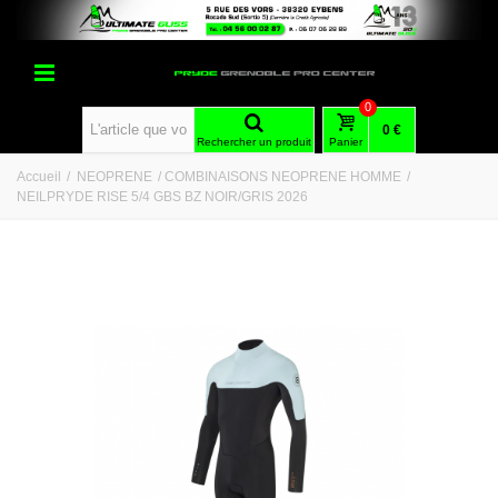
0
0 €
Rechercher un produit
Panier
Accueil
/
NEOPRENE
/
COMBINAISONS NEOPRENE HOMME
/
NEILPRYDE RISE 5/4 GBS BZ NOIR/GRIS 2026