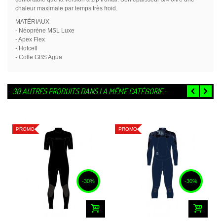
chaleur maximale par temps très froid.
MATÉRIAUX
- Néoprène MSL Luxe
- Apex Flex
- Hotcell
- Colle GBS Agua
30 AUTRES PRODUITS DANS LA MÊME CATÉGORIE :
PROMO
PROMO
-30%
-30%