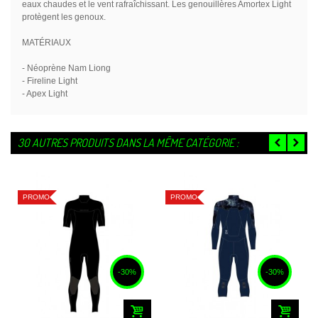
eaux chaudes et le vent rafraîchissant. Les genouillères Amortex Light
protègent les genoux.
MATÉRIAUX
- Néoprène Nam Liong
- Fireline Light
- Apex Light
30 AUTRES PRODUITS DANS LA MÊME CATÉGORIE :
PROMO
PROMO
-30%
-30%