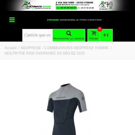
0
0 €
Rechercher un produit
Panier
Accueil
/
NEOPRENE
/
COMBINAISONS NEOPRENE HOMME
/
NEILPRYDE RISE OVERKNEE 3/2 GBS BZ 2025