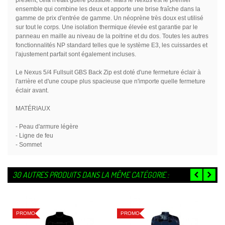
présent, cela n'était guère possible. Mais le Nexus est le premier
ensemble qui combine les deux et apporte une brise fraîche dans la
gamme de prix d'entrée de gamme. Un néoprène très doux est utilisé
sur tout le corps. Une isolation thermique élevée est garantie par le
panneau en maille au niveau de la poitrine et du dos. Toutes les autres
fonctionnalités NP standard telles que le système E3, les cuissardes et
l'ajustement parfait sont également incluses.
Le Nexus 5/4 Fullsuit GBS Back Zip est doté d'une fermeture éclair à
l'arrière et d'une coupe plus spacieuse que n'importe quelle fermeture
éclair avant.
MATÉRIAUX
- Peau d'armure légère
- Ligne de feu
- Sommet
30 AUTRES PRODUITS DANS LA MÊME CATÉGORIE :
PROMO
PROMO