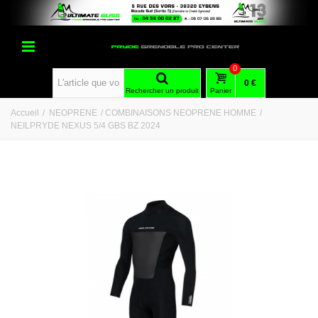
0
0 €
Rechercher un produit
Panier
Accueil
/
NEOPRENE
/
COMBINAISONS NEOPRENE HOMME
/
NEILPRYDE NEXUS 5/4 GBS BZ 2024