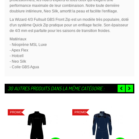
performance maximale de leur combinaison. Notre toute dernière
doublure intérieure, Neo Silk, amortit la peau et facilite l'enfilage.
La Wizard 4/3 Fullsuit GBS Front Zip est un modèle très populaire, doté
d'un système Quick Zip pratique pour un enfilage facile. Son épaisseur
de 4/3 mm est parfaite pour les saisons de transition froides.
Matériaux
- Néoprène MSL Luxe
- Apex Flex
- Hotcell
- Neo Silk
- Colle GBS Agua
30 AUTRES PRODUITS DANS LA MÊME CATÉGORIE :
PROMO
PROMO