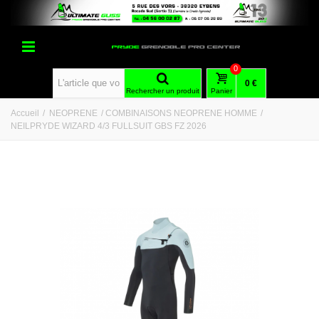
0
0 €
Rechercher un produit
Panier
Accueil
/
NEOPRENE
/
COMBINAISONS NEOPRENE HOMME
/
NEILPRYDE WIZARD 4/3 FULLSUIT GBS FZ 2026