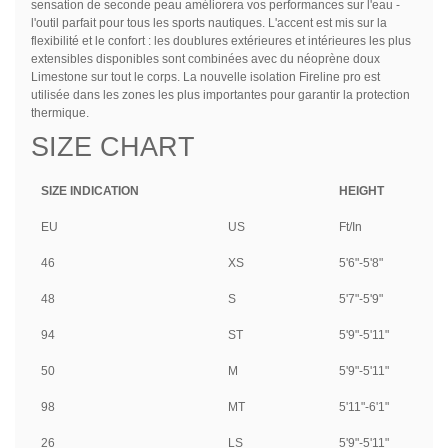
sensation de seconde peau améliorera vos performances sur l'eau -
l'outil parfait pour tous les sports nautiques.
L'accent est mis sur la
flexibilité et le confort : les doublures extérieures et intérieures les plus
extensibles disponibles sont combinées avec du néoprène doux
Limestone sur tout le corps.
La nouvelle isolation Fireline pro est
utilisée dans les zones les plus importantes pour garantir la protection
thermique.
SIZE CHART
SIZE INDICATION
HEIGHT
EU
US
Ft/In
46
XS
5'6"-5'8"
48
S
5'7"-5'9"
94
ST
5'9"-5'11"
50
M
5'9"-5'11"
98
MT
5'11"-6'1"
26
LS
5'9"-5'11"