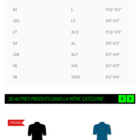
52
L
5'11"-6'1"
102
LT
6'0"-6'2"
27
XLS
5'11"-6'1"
54
XL
6'0"-6'2"
106
XLT
6'2"-6'4"
56
XXL
6'1"-6'3"
58
XXXL
6'2"-6'4"
30 AUTRES PRODUITS DANS LA MÊME CATÉGORIE :
PROMO