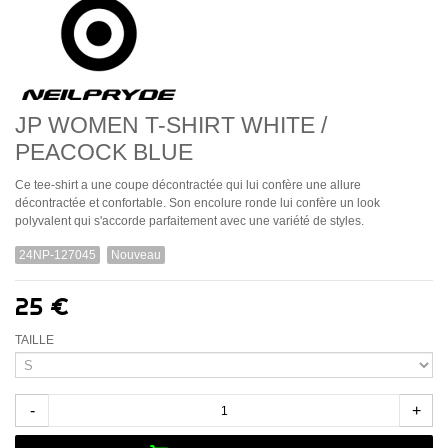
JP WOMEN T-SHIRT WHITE /
PEACOCK BLUE
Ce tee-shirt a une coupe décontractée qui lui confère une allure
décontractée et confortable. Son encolure ronde lui confère un look
polyvalent qui s'accorde parfaitement avec une variété de styles.
24NP-127045
Nouveau
25 €
TAILLE
-
+