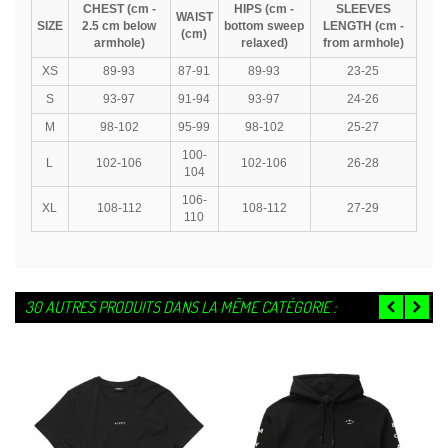
CHEST (cm -
HIPS (cm -
SLEEVES
WAIST
SIZE
2.5 cm below
bottom sweep
LENGTH (cm -
(cm)
armhole)
relaxed)
from armhole)
XS
89-93
87-91
89-93
23-25
S
93-97
91-94
93-97
24-26
M
98-102
95-99
98-102
25-27
100-
L
102-106
102-106
26-28
104
106-
XL
108-112
108-112
27-29
110
30 AUTRES PRODUITS DANS LA MÊME CATÉGORIE :