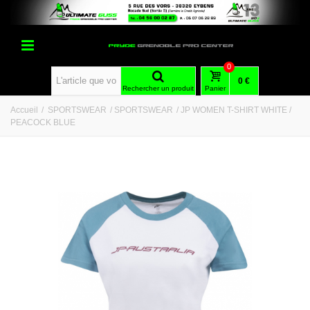
0
0 €
Rechercher un produit
Panier
Accueil
/
SPORTSWEAR
/
SPORTSWEAR
/
JP WOMEN T-SHIRT WHITE /
PEACOCK BLUE