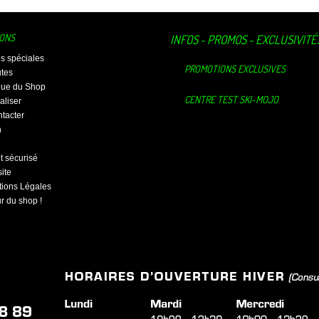
IONS
INFOS - PROMOS - EXCLUSIVITÉ
es spéciales
PROMOTIONS EXCLUSIVES
tes
ique du Shop
CENTRE TEST SKI-MOJO
aliser
tacter
n
 sécurisé
ite
ions Légales
ur du shop !