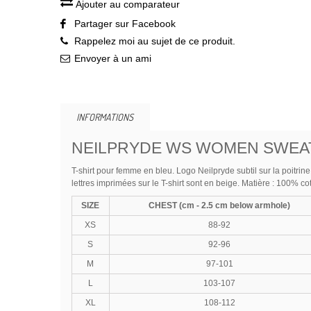
Ajouter au comparateur
Partager sur Facebook
Rappelez moi au sujet de ce produit.
Envoyer à un ami
INFORMATIONS
NEILPRYDE WS WOMEN SWEAT
T-shirt pour femme en bleu. Logo Neilpryde subtil sur la poitrine
lettres imprimées sur le T-shirt sont en beige. Matière : 100% co
SIZE
CHEST (cm - 2.5 cm below armhole)
XS
88-92
S
92-96
M
97-101
L
103-107
XL
108-112