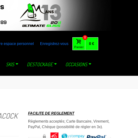
 australia gaastra loft tabou fone foil lange mystic dynastar north
0
re espace personnel
Enregistrez-vous
0 €
Panier
SKIS
DESTOCKAGE
OCCASIONS
ACOCK
FACILITE DE REGLEMENT
Règlements acceptés; Carte Bancaire, Virement,
PayPal, Chèque (possibilité de régler en 3x).