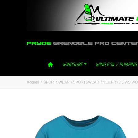
ultimategliss ultimate gliss neilpryde neil pryde grenoble windsurf 
WINDSURF
WING FOIL / PUMPING
Accueil
/
SPORTSWEAR
/
SPORTSWEAR
/
NEILPRYDE WS WO