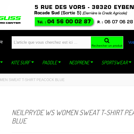
windfoil planche a voile kite ski snowboard snowkite dynastar sideon WING mistral jp
Vot
Rechercher un produit
KITE SURF
PADDLE
NEOPRENE
SPORTSWEAR
MEN SWEAT T-SHIRT PEACOCK BLUE
NEILPRYDE WS WOMEN SWEAT T-SHIRT PE
BLUE