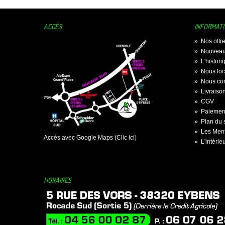
ACCÈS
INFORMAT
»
Nos offr
»
Nouveau
»
L'histor
»
Nous loc
»
Nous con
»
Livraiso
»
CGV
»
Paiement
»
Plan du s
»
Les Ment
Accès avec Google Maps (Clic ici)
»
L'intérie
HORAIRES