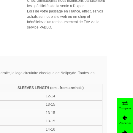
Chez Ultimategliss nous maîtrisons parfaitement
les spécificités de la vente à l'export .
Lors de votre passage en France, effectuez vos
achats sur notre site web ou en shop et
bénéficiez d'un remboursement de TVA via le
service PABLO.
droite, le logo circulaire classique de Neilpryde. Toutes les
SLEEVES LENGTH (cm - from armhole)
12-14
13-15
Comparer
13-15
13-15
Précédent
14-16