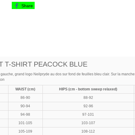
Share
 T-SHIRT PEACOCK BLUE
 gauche, grand logo Neilpryde au dos sur fond de feuilles bleu clair. Sur la manche 
ton
WAIST (cm)
HIPS (cm - bottom sweep relaxed)
86-90
88-92
90-94
92-96
94-98
97-101
101-105
103-107
105-109
108-112