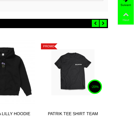
Suivant
Haut
PROMO
PROMO
-20%
 LILLY HOODIE
PATRIK TEE SHIRT TEAM
PATRIK
AT 2023