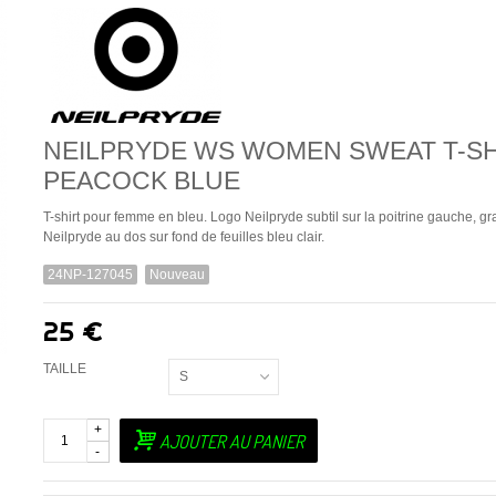
NEILPRYDE WS WOMEN SWEAT T-SH
PEACOCK BLUE
T-shirt pour femme en bleu. Logo Neilpryde subtil sur la poitrine gauche, g
Neilpryde au dos sur fond de feuilles bleu clair.
24NP-127045
Nouveau
25 €
TAILLE
S
+
AJOUTER AU PANIER
-