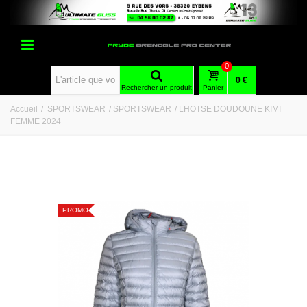
0
0 €
Rechercher un produit
Panier
Accueil
/
SPORTSWEAR
/
SPORTSWEAR
/
LHOTSE DOUDOUNE KIMI
FEMME 2024
PROMO