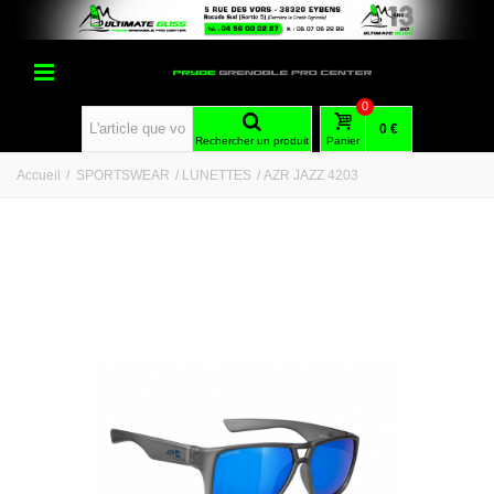
0
0 €
Rechercher un produit
Panier
Accueil
/
SPORTSWEAR
/
LUNETTES
/
AZR JAZZ 4203