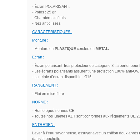
- Écran POLARISANT.
- Poids : 25 gr.
- Charnières métals.
- Nez antiglisses.
CARACTERISTIQUES :
Monture :
- Monture en
PLASTIQUE
cerclée en
METAL.
Ecran :
- Écran polarisant très protecteur de catégorie 3 : à porter pour l
- Les écrans polarisants assurent une protection 100% anti-UV.
- La teinte d’écran disponible : G15.
RANGEMENT :
- Etui en microfibre.
NORME :
- Homologué normes CE
- Toutes nos lunettes AZR sont conformes aux règlements UE 20
ENTRETIEN :
Laver à l’eau savonneuse, essuyer avec un chiffon doux après rin
dans la pochette.