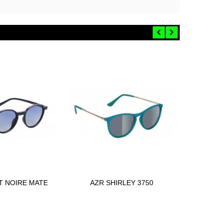
T NOIRE MATE
AZR SHIRLEY 3750
AZ
ter au panier
Ajouter au panier
4622