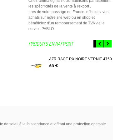
Chez Ultimategliss nous maîtrisons parfaitement
les spécificités de la vente à l'export .
Lors de votre passage en France, effectuez vos
achats sur notre site web ou en shop et
bénéficiez d'un remboursement de TVA via le
service PABLO.
PRODUITS EN RAPPORT
AZR RACE RX NOIRE VERNIE 4759
AZ
VER
69 €
79 
de soleil à la fois tendance et offrant une protection optimale