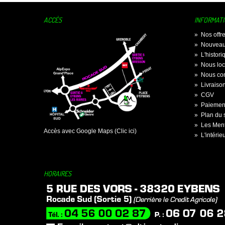
ACCÈS
INFORMAT
»
Nos offr
»
Nouveau
»
L'histor
»
Nous loc
»
Nous con
»
Livraiso
»
CGV
»
Paiement
»
Plan du s
»
Les Ment
Accès avec Google Maps (Clic ici)
»
L'intérie
HORAIRES