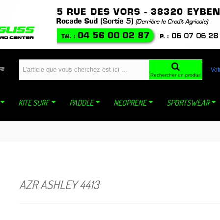
windfoil planche a voile kite ski snowboard snowkite dynastar sideon WING mistral jp
Vot
Rechercher un produit
KITE SURF
PADDLE
NEOPRENE
SPORTSWEAR
AZR ASHLEY 4413