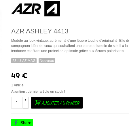
AZR ASHLEY 4413
Modèle au look vintage, agrémenté d'une légère touche d'originalité. Elle d
compagnon idéal de ceux qui souhaitent une paire de lunette de soleil à la 
tendance et offrant une protection optimale grâce aux écrans polarisants.
23LU-AZ-MAG
Nouveau
49 €
1
Article
Attention : dernier article en stock !
+
AJOUTER AU PANIER
-
Share