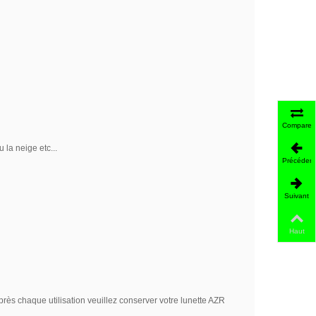
Comparer
 la neige etc...
Précédent
Suivant
Haut
près chaque utilisation veuillez conserver votre lunette AZR