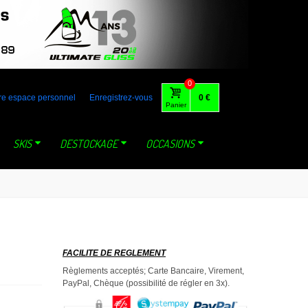
 australia gaastra loft tabou fone foil lange mystic dynastar north
0
re espace personnel
Enregistrez-vous
0 €
Panier
SKIS
DESTOCKAGE
OCCASIONS
FACILITE DE REGLEMENT
Règlements acceptés; Carte Bancaire, Virement,
PayPal, Chèque (possibilité de régler en 3x).