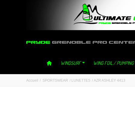
ultimategliss ultimate gliss neilpryde neil pryde grenoble windsurf 
WINDSURF
WING FOIL / PUMPING
Accueil
/
SPORTSWEAR
/
LUNETTES
/
AZR ASHLEY 4413