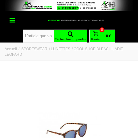
0
0 €
Rechercher un produit
Panier
Accueil
/
SPORTSWEAR
/
LUNETTES
/
COOL SHOE BLEACH LADIE
LEOPARD