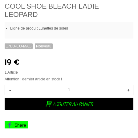
COOL SHOE BLEACH LADIE
LEOPARD
Ligne de produit
Lunettes de soleil
17LU-CO-MAG
Nouveau
19 €
1
Article
Attention : dernier article en stock !
-
+
AJOUTER AU PANIER
Share