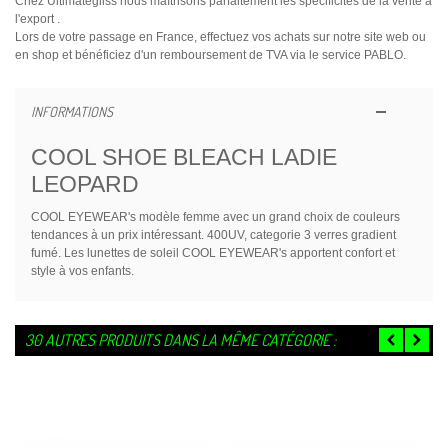
Chez Ultimategliss nous maîtrisons parfaitement les spécificités de la vente à
l'export .
Lors de votre passage en France, effectuez vos achats sur notre site web ou
en shop et bénéficiez d'un remboursement de TVA via le service PABLO.
INFORMATIONS
COOL SHOE BLEACH LADIE
LEOPARD
COOL EYEWEAR's modèle femme avec un grand choix de couleurs
tendances à un prix intéressant. 400UV, categorie 3 verres gradient
fumé. Les lunettes de soleil COOL EYEWEAR's apportent confort et
style à vos enfants.
30 AUTRES PRODUITS DANS LA MÊME CATÉGORIE :