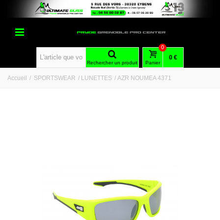
0
0 €
Rechercher un produit
Panier
Accueil
/
SPORTSWEAR
/
LUNETTES
/
AZR NOUMEA 4371