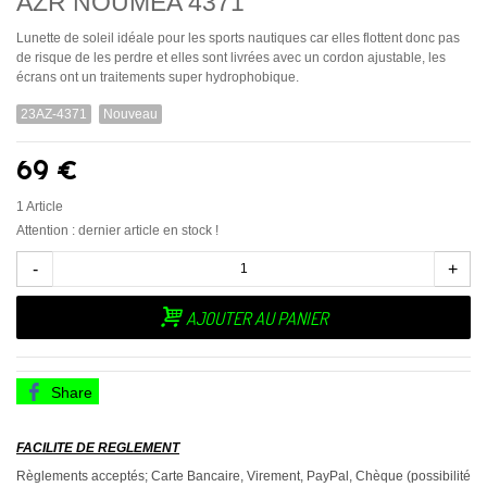
AZR NOUMEA 4371
Lunette de soleil idéale pour les sports nautiques car elles flottent donc pas
de risque de les perdre et elles sont livrées avec un cordon ajustable, les
écrans ont un traitements super hydrophobique.
23AZ-4371
Nouveau
69 €
1
Article
Attention : dernier article en stock !
-
+
AJOUTER AU PANIER
Share
FACILITE DE REGLEMENT
Règlements acceptés; Carte Bancaire, Virement, PayPal, Chèque (possibilité