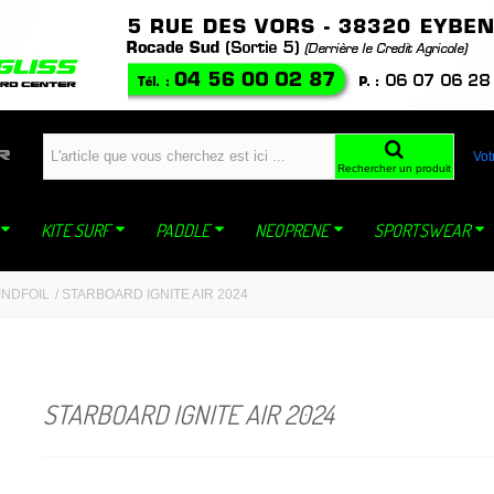
windfoil planche a voile kite ski snowboard snowkite dynastar sideon WING mistral jp
Vot
Rechercher un produit
KITE SURF
PADDLE
NEOPRENE
SPORTSWEAR
INDFOIL
/
STARBOARD IGNITE AIR 2024
STARBOARD IGNITE AIR 2024