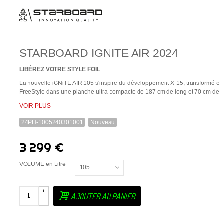
STARBOARD IGNITE AIR 2024
LIBÉREZ VOTRE STYLE FOIL
La nouvelle iGNiTE AIR 105 s'inspire du développement X-15, transformé en
FreeStyle dans une planche ultra-compacte de 187 cm de long et 70 cm de 
VOIR PLUS
24PH-1005240301001
Nouveau
3 299 €
VOLUME en Litre
105
+
AJOUTER AU PANIER
-