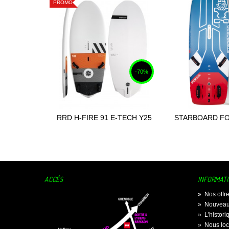
PROMO
-70%
RRD H-FIRE 91 E-TECH Y25
STARBOARD FO
Ajouter au panier
Ajouter
2020
STARLI
ACCÈS
INFORMAT
»
Nos offr
»
Nouveau
»
L'histor
»
Nous loc