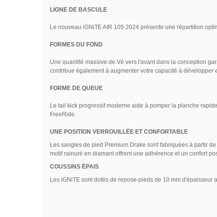
LIGNE DE BASCULE
Le nouveau iGNiTE AIR 105 2024 présente une répartition optima
FORMES DU FOND
Une quantité massive de Vé vers l'avant dans la conception gara
contribue également à augmenter votre capacité à développer e
FORME DE QUEUE
Le tail kick progressif moderne aide à pomper la planche rapide
FreeRide.
UNE POSITION VERROUILLÉE ET CONFORTABLE
Les sangles de pied Premium Drake sont fabriquées à partir de 
motif rainuré en diamant offrent une adhérence et un confort posi
COUSSINS ÉPAIS
Les iGNiTE sont dotés de repose-pieds de 10 mm d'épaisseur avec