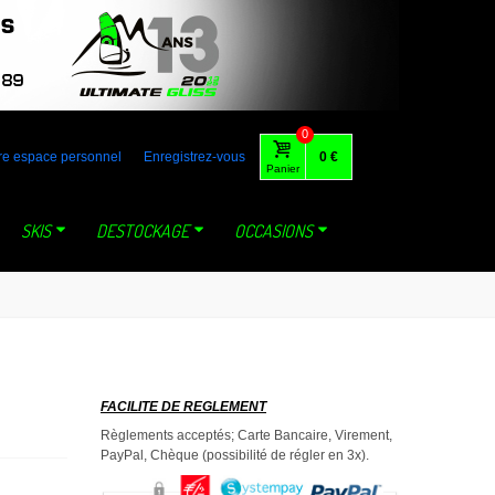
 australia gaastra loft tabou fone foil lange mystic dynastar north
0
re espace personnel
Enregistrez-vous
0 €
Panier
SKIS
DESTOCKAGE
OCCASIONS
FACILITE DE REGLEMENT
Règlements acceptés; Carte Bancaire, Virement,
PayPal, Chèque (possibilité de régler en 3x).