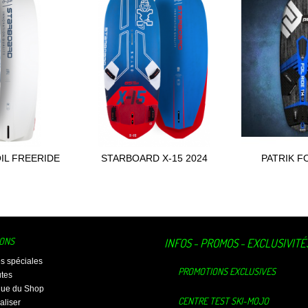
IL FREERIDE
STARBOARD X-15 2024
PATRIK FO
 au panier
Ajouter au panier
Ajou
TE...
IONS
INFOS - PROMOS - EXCLUSIVITÉ
es spéciales
PROMOTIONS EXCLUSIVES
tes
ique du Shop
CENTRE TEST SKI-MOJO
aliser