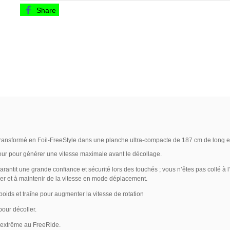
Share
ransformé en Foil-FreeStyle dans une planche ultra-compacte de 187 cm de long et
ur pour générer une vitesse maximale avant le décollage.
rantit une grande confiance et sécurité lors des touchés ; vous n’êtes pas collé à
r et à maintenir de la vitesse en mode déplacement.
 poids et traîne pour augmenter la vitesse de rotation
pour décoller.
 extrême au FreeRide.