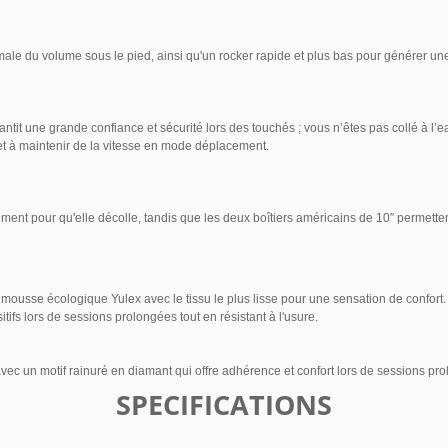
le du volume sous le pied, ainsi qu'un rocker rapide et plus bas pour générer une 
ntit une grande confiance et sécurité lors des touchés ; vous n’êtes pas collé à l’
t à maintenir de la vitesse en mode déplacement.
ment pour qu'elle décolle, tandis que les deux boîtiers américains de 10″ permett
mousse écologique Yulex avec le tissu le plus lisse pour une sensation de confort
tifs lors de sessions prolongées tout en résistant à l'usure.
 un motif rainuré en diamant qui offre adhérence et confort lors de sessions prolo
SPECIFICATIONS