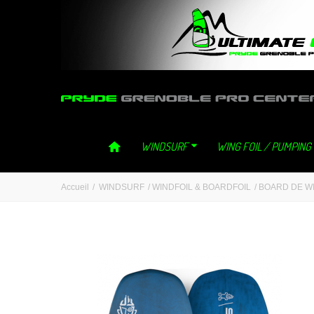
ultimategliss ultimate gliss neilpryde neil pryde grenoble windsurf 
WINDSURF
WING FOIL / PUMPING
Accueil
/
WINDSURF
/
WINDFOIL & BOARDFOIL
/
BOARD DE W