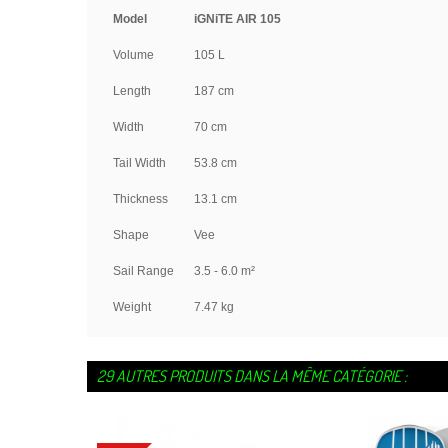
Model
iGNiTE AIR 105
Volume
105 L
Length
187 cm
Width
70 cm
Tail Width
53.8 cm
Thickness
13.1 cm
Shape
Vee
Sail Range
3.5 - 6.0 m²
Weight
7.47 kg
29 AUTRES PRODUITS DANS LA MÊME CATÉGORIE :