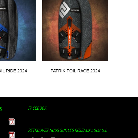
PROMO
IL RIDE 2024
PATRIK FOIL RACE 2024
RRD H
ter au panier
Ajouter au panier
FACEBOOK
S
RETROUVEZ NOUS SUR LES RÉSEAUX SOCIAUX.