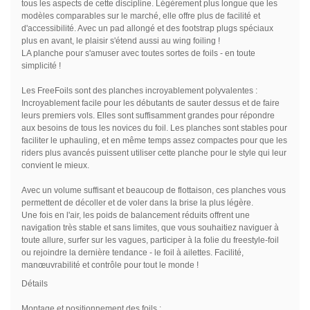
tous les aspects de cette discipline. Légèrement plus longue que les
modèles comparables sur le marché, elle offre plus de facilité et
d'accessibilité. Avec un pad allongé et des footstrap plugs spéciaux
plus en avant, le plaisir s'étend aussi au wing foiling !
LA planche pour s'amuser avec toutes sortes de foils - en toute
simplicité !
Les FreeFoils sont des planches incroyablement polyvalentes :
Incroyablement facile pour les débutants de sauter dessus et de faire
leurs premiers vols. Elles sont suffisamment grandes pour répondre
aux besoins de tous les novices du foil. Les planches sont stables pour
faciliter le uphauling, et en même temps assez compactes pour que les
riders plus avancés puissent utiliser cette planche pour le style qui leur
convient le mieux.
Avec un volume suffisant et beaucoup de flottaison, ces planches vous
permettent de décoller et de voler dans la brise la plus légère.
Une fois en l'air, les poids de balancement réduits offrent une
navigation très stable et sans limites, que vous souhaitiez naviguer à
toute allure, surfer sur les vagues, participer à la folie du freestyle-foil
ou rejoindre la dernière tendance - le foil à ailettes. Facilité,
manœuvrabilité et contrôle pour tout le monde !
Détails
Montage et positionnement des foils :