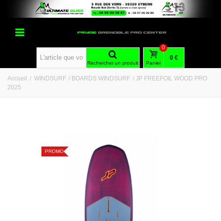
0
0 €
Rechercher un produit
Panier
Accueil
/
WINDSURF
/
BOARDS WINDSURF
/
JP FREEFOIL WOOD PRO
2025
PROMO