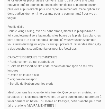
le foil et de les placer assez loin vers l'avant. Cela ouvre une toute
nouvelle fenêtre pour les riders expérimentés car la planche devient
plus vive et plus directe pour une réponse immédiate. Cette option est
donc particulièrement intéressante pour la communauté freestyle et
vague.
Feuille d'aile
Pour le Wing Foiling, avec ou sans straps, montez la plaque/l'aile du
foil complètement vers l'avant dans les boxes de la piste. Les planches
sont dotées d'un pad allongé à l'endroit où vous vous tenez lorsque
vous faites du wing foil et pour ceux qui préfèrent utiliser des straps, il y
a des bouchons supplémentaires pour les footstraps.
CARACTÉRISTIQUES TECHNIQUES
* Renforcement du rail parabolique
* Boite de transport de film et deux boites de transport de rail très
longues
* Option de feuille d'aile
* Poignée de transport
* Échelle de fixation pour les pieds
Idéal pour tous les types de foils freeride. Que ce soit en cruising, en
strapless, en footstraps, en wave foil, en wing surfing, pour apprendre à
foiler derrière un bateau, ou même en freestyle, cette planche peut tout
faire, et elle le fait VRAIMENT BIEN !