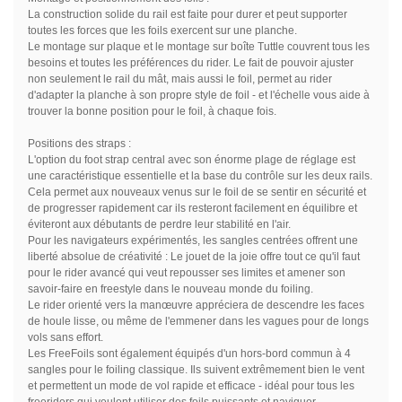
La construction solide du rail est faite pour durer et peut supporter
toutes les forces que les foils exercent sur une planche.
Le montage sur plaque et le montage sur boîte Tuttle couvrent tous les
besoins et toutes les préférences du rider. Le fait de pouvoir ajuster
non seulement le rail du mât, mais aussi le foil, permet au rider
d'adapter la planche à son propre style de foil - et l'échelle vous aide à
trouver la bonne position pour le foil, à chaque fois.
Positions des straps :
L'option du foot strap central avec son énorme plage de réglage est
une caractéristique essentielle et la base du contrôle sur les deux rails.
Cela permet aux nouveaux venus sur le foil de se sentir en sécurité et
de progresser rapidement car ils resteront facilement en équilibre et
éviteront aux débutants de perdre leur stabilité en l'air.
Pour les navigateurs expérimentés, les sangles centrées offrent une
liberté absolue de créativité : Le jouet de la joie offre tout ce qu'il faut
pour le rider avancé qui veut repousser ses limites et amener son
savoir-faire en freestyle dans le nouveau monde du foiling.
Le rider orienté vers la manœuvre appréciera de descendre les faces
de houle lisse, ou même de l'emmener dans les vagues pour de longs
vols sans effort.
Les FreeFoils sont également équipés d'un hors-bord commun à 4
sangles pour le foiling classique. Ils suivent extrêmement bien le vent
et permettent un mode de vol rapide et efficace - idéal pour tous les