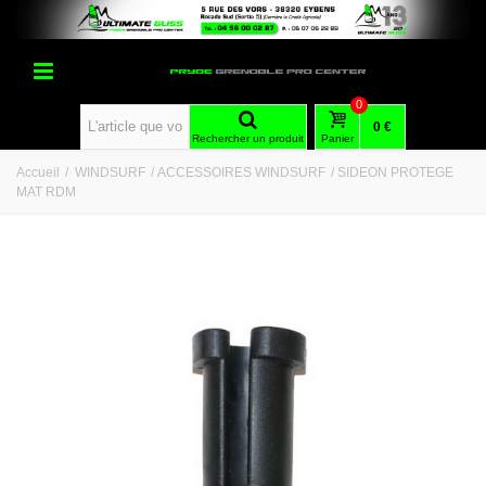
0
0 €
Rechercher un produit
Panier
Accueil
/
WINDSURF
/
ACCESSOIRES WINDSURF
/
SIDEON PROTEGE
MAT RDM