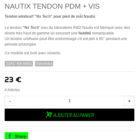
NAUTIX TENDON PDM + VIS
Tendon windsurf "Nx Tech" pour pied de mât Nautix
.
Le tendon
"Nx Tech
" issu du laboratoire R&D Nautix est fabriqué avec des
résine très haut de gamme lui assurant une
fiabilité
remarquable.
Un tendon uréthane peut être endommagé s'il est plié à 90° pendant une
période prolongée.
Ce modèle est livré avec visserie.
23AC-NA-MAG
Nouveau
23 €
4
Articles
-
+
AJOUTER AU PANIER
Share