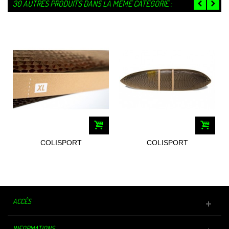
30 AUTRES PRODUITS DANS LA MÊME CATÉGORIE :
COLISPORT
COLISPORT
EMBALLAGES SPORTIF
EMBALLAGES SPORTIF
XL...
MID...
ACCÈS
INFORMATIONS