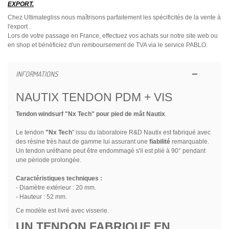
EXPORT.
Chez Ultimategliss nous maîtrisons parfaitement les spécificités de la vente à
l'export .
Lors de votre passage en France, effectuez vos achats sur notre site web ou
en shop et bénéficiez d'un remboursement de TVA via le service PABLO.
INFORMATIONS
NAUTIX TENDON PDM + VIS
Tendon windsurf "Nx Tech" pour pied de mât Nautix
.
Le tendon
"Nx Tech
" issu du laboratoire R&D Nautix est fabriqué avec
des résine très haut de gamme lui assurant une
fiabilité
remarquable.
Un tendon uréthane peut être endommagé s'il est plié à 90° pendant
une période prolongée.
Caractéristiques techniques
:
- Diamètre extérieur : 20 mm.
- Hauteur : 52 mm.
Ce modèle est livré avec visserie.
UN TENDON FABRIQUE EN