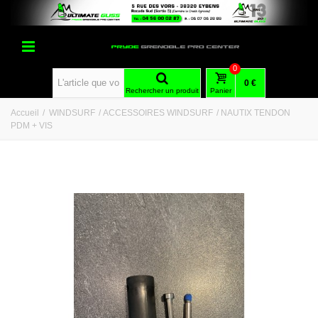
0
0 €
Rechercher un produit
Panier
Accueil
/
WINDSURF
/
ACCESSOIRES WINDSURF
/
NAUTIX TENDON
PDM + VIS