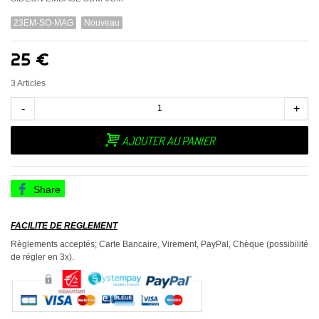
23EM-SO-MAG
Nouveau
25 €
3
Articles
-
+
AJOUTER AU PANIER
Share
FACILITE DE REGLEMENT
Règlements acceptés; Carte Bancaire, Virement, PayPal, Chèque (possibilité
de régler en 3x).