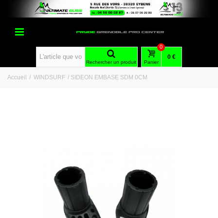
0
0 €
Rechercher un produit
Panier
Accueil
/
WINDSURF
/
SIDEON EMBASE SDM 0CM