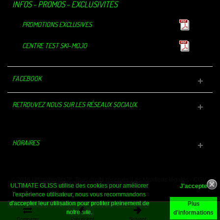
INFOS - PROMOS - EXCLUSIVITÉS
PROMOTIONS EXCLUSIVES
CENTRE TEST SKI-MOJO
FACEBOOK
RETROUVEZ NOUS SUR LES RÉSEAUX SOCIAUX.
HORAIRES
© 2016 Ultimategliss™. Tous droits réservés.
Les Mentions légales
-
CGV
-
ULTIMATE GLISS utilise des cookies pour améliorer
Paiement sécurisé
-
Livraison
l'expérience utilisateur, nous vous recommandons
d'accepter leur utilisation pour profiter pleinement de
Plus
notre site.
d'informations
Comparer
Précédent
Suivant
Haut