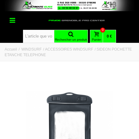
0
0 €
Rechercher un produit
Panier
Accueil
/
WINDSURF
/
ACCESSOIRES WINDSURF
/
SIDEON POCHETTE
ETANCHE TELEPHONE