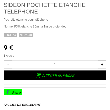
SIDEON POCHETTE ETANCHE
TELEPHONE
Pochette étanche pour téléphone
Norme IPX8: étanche 30mn à 1m de profondeur
24SI-PO
Nouveau
9 €
1
Article
-
+
AJOUTER AU PANIER
Share
FACILITE DE REGLEMENT