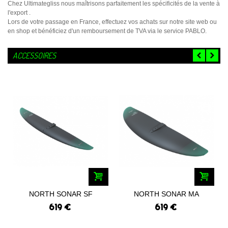
Chez Ultimategliss nous maîtrisons parfaitement les spécificités de la vente à
l'export .
Lors de votre passage en France, effectuez vos achats sur notre site web ou
en shop et bénéficiez d'un remboursement de TVA via le service PABLO.
ACCESSOIRES
NORTH SONAR SF
NORTH SONAR MA
FRONT WING 2024
FRONT WING 2024
619 €
619 €