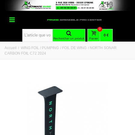
0
0 €
Rechercher un produit
Panier
Accueil
/
WING FOIL / PUMPING
/
FOIL DE WING
/
NORTH SONAR
CARBON FOIL C72 2024