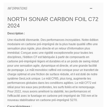
INFORMATIONS
NORTH SONAR CARBON FOIL C72
2024
Description :
Une réactivité étonnante. Des performances incroyables. Notre édition
modulaire en carbone pré-imprégné de la plus haute qualité offre une
sensation plus rigide, plus directe et un retour d'information plus
immédiat. Conçue avec une rigidité exceptionnelle pour toutes les
disciplines, l'édition CF est fabriquée à partir de composants en
carbone pré-imprégné légers et durables et a un poids de swing réduit
pour une sensation agile, dynamique et directe, et une grande facilité
de pompage. Le mât monobloc raffiné est conique pour un transfert de
charge optimal et une friction de surface réduite, et il est doté de notre
système GeoLock unique. Le mât CF85, plus long, augmente les
performances globales dans les conditions agitées. Le mât CF72 est
idéal pour les eaux peu profondes, les surfs foilés et le remorquage.
Pour 2022, nous avons amélioré la stabilité, les performances et
l'efficacité avec le fuselage en carbone pré-imprégné de 700 mm et le
nouveau stabilisateur en carbone pré-imprégné S270.
Caractéristiques :