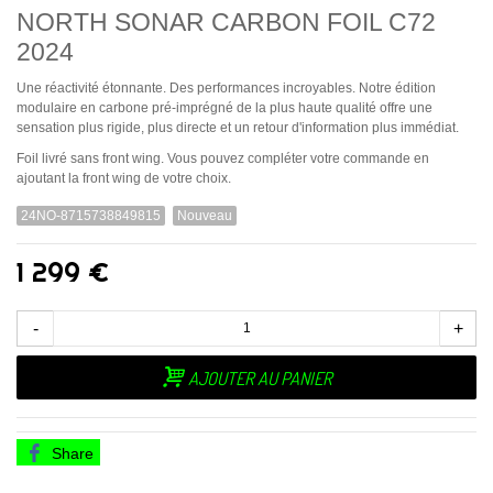
NORTH SONAR CARBON FOIL C72
2024
Une réactivité étonnante. Des performances incroyables. Notre édition
modulaire en carbone pré-imprégné de la plus haute qualité offre une
sensation plus rigide, plus directe et un retour d'information plus immédiat.
Foil livré sans front wing. Vous pouvez compléter votre commande en
ajoutant la front wing de votre choix.
24NO-8715738849815
Nouveau
1 299 €
-
+
AJOUTER AU PANIER
Share