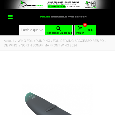
0
0 €
Rechercher un produit
Panier
Accueil
/
WING FOIL / PUMPING
/
FOIL DE WING
/
ACCESSOIRES FOIL
DE WING
/
NORTH SONAR MA FRONT WING 2024