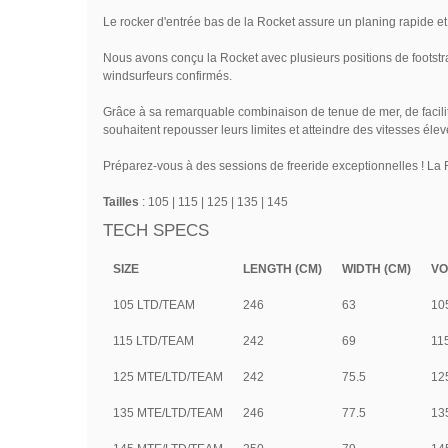
Le rocker d'entrée bas de la Rocket assure un planing rapide et sa
Nous avons conçu la Rocket avec plusieurs positions de footstr
windsurfeurs confirmés.
Grâce à sa remarquable combinaison de tenue de mer, de facilité
souhaitent repousser leurs limites et atteindre des vitesses él
Préparez-vous à des sessions de freeride exceptionnelles ! La 
Tailles
: 105 | 115 | 125 | 135 | 145
TECH SPECS
SIZE
LENGTH (CM)
WIDTH (CM)
VO
105 LTD/TEAM
246
63
10
115 LTD/TEAM
242
69
11
125 MTE/LTD/TEAM
242
75.5
12
135 MTE/LTD/TEAM
246
77.5
13