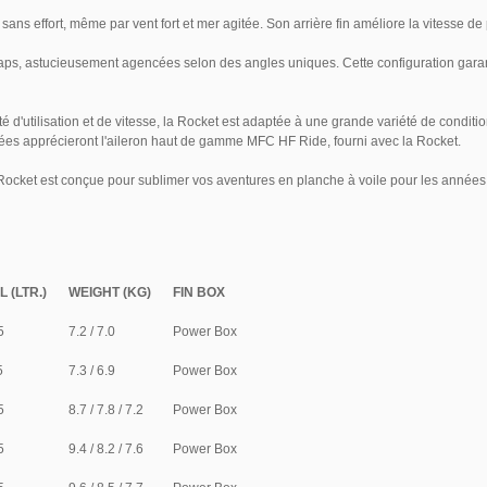
ns effort, même par vent fort et mer agitée. Son arrière fin améliore la vitesse de poi
aps, astucieusement agencées selon des angles uniques. Cette configuration garant
 d'utilisation et de vitesse, la Rocket est adaptée à une grande variété de condit
evées apprécieront l'aileron haut de gamme MFC HF Ride, fourni avec la Rocket.
Rocket est conçue pour sublimer vos aventures en planche à voile pour les années 
L (LTR.)
WEIGHT (KG)
FIN BOX
5
7.2 / 7.0
Power Box
5
7.3 / 6.9
Power Box
5
8.7 / 7.8 / 7.2
Power Box
5
9.4 / 8.2 / 7.6
Power Box