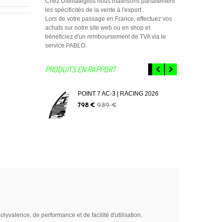
Chez Ultimategliss nous maîtrisons parfaitement
les spécificités de la vente à l'export .
Lors de votre passage en France, effectuez vos
achats sur notre site web ou en shop et
bénéficiez d'un remboursement de TVA via le
service PABLO.
PRODUITS EN RAPPORT
POINT 7 AC-3 | RACING 2026
POI
FR
939 €
798 €
1 0
yvalence, de performance et de facilité d'utilisation.