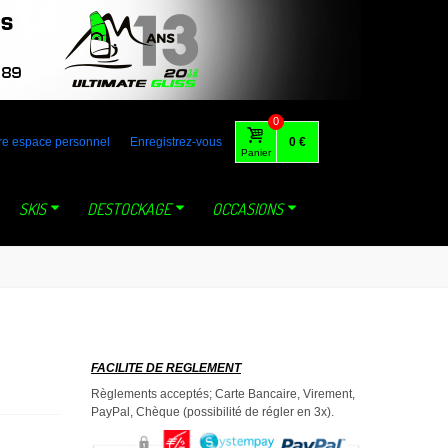
 australia gaastra loft tabou fone foil lange mystic dynastar north
0
re espace personnel
Enregistrez-vous
0 €
Panier
SKIS
DESTOCKAGE
OCCASIONS
FACILITE DE REGLEMENT
Règlements acceptés; Carte Bancaire, Virement,
PayPal, Chèque (possibilité de régler en 3x).