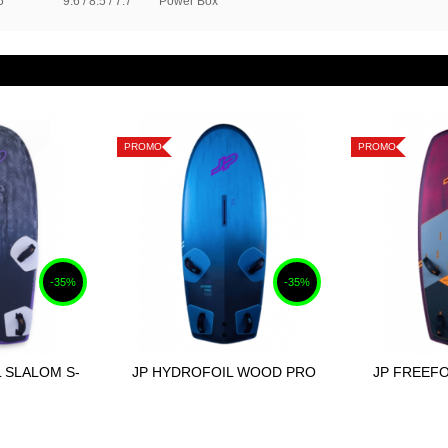
5
9.6 / 8.5 / 7.7
Power Box
PROMO
PROMO
-35%
-35%
 SLALOM S-
JP HYDROFOIL WOOD PRO
JP FREEF
 au panier
Ajouter au panier
Ajou
025
2025