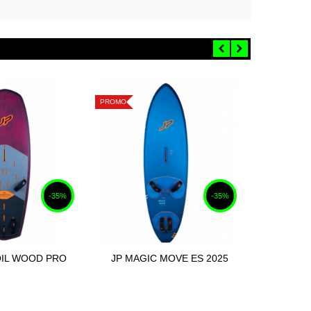
PROMO
-35%
-35%
OIL WOOD PRO
JP MAGIC MOVE ES 2025
TAHE T
ter au panier
Ajouter au panier
2025