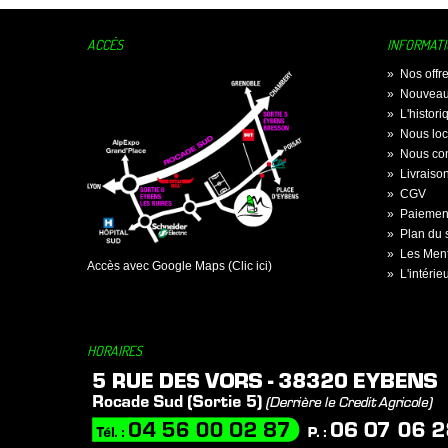
ACCÈS
INFORMAT
»
Nos offr
»
Nouveau
»
L'histor
»
Nous loc
»
Nous con
»
Livraiso
»
CGV
»
Paiement
»
Plan du s
»
Les Ment
Accès avec Google Maps (Clic ici)
»
L'intérie
HORAIRES