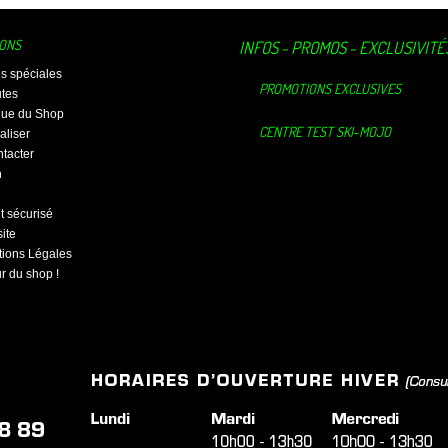
IONS
INFOS - PROMOS - EXCLUSIVITÉ
es spéciales
PROMOTIONS EXCLUSIVES
tes
ique du Shop
CENTRE TEST SKI-MOJO
aliser
tacter
n
 sécurisé
ite
ions Légales
ur du shop !