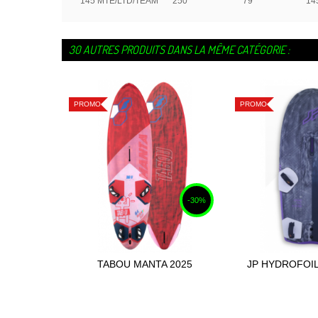
145 MTE/LTD/TEAM
250
79
14
30 AUTRES PRODUITS DANS LA MÊME CATÉGORIE :
PROMO
PROMO
-30%
TABOU MANTA 2025
JP HYDROFOIL
Ajouter au panier
Ajouter
TEC 2