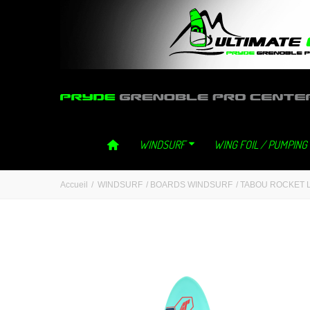
ultimategliss ultimate gliss neilpryde neil pryde grenoble windsurf 
WINDSURF
WING FOIL / PUMPING
Accueil
/
WINDSURF
/
BOARDS WINDSURF
/
TABOU ROCKET L