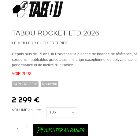
TABOU ROCKET LTD 2026
LE MEILLEUR CHOIX FREERIDE
Depuis plus de 15 ans, la Rocket est la planche de freeride de référence, of
sessions inoubliables grâce à son mélange exceptionnel de polyvalence, 
performance et de facilité d'utilisation.
VOIR PLUS
24PL-TA-COM
Nouveau
2 299 €
VOLUME en Litre
105
+
AJOUTER AU PANIER
-