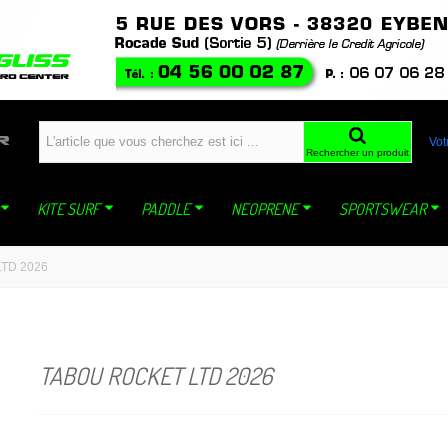
windfoil planche a voile kite ski snowboard snowkite dynastar sideon WING mistral jp
Vot
Rechercher un produit
KITE SURF
PADDLE
NEOPRENE
SPORTSWEAR
TD 2026
TABOU ROCKET LTD 2026