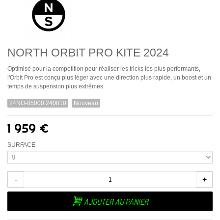
NORTH ORBIT PRO KITE 2024
Optimisé pour la compétition pour réaliser les tricks les plus performants,
l'Orbit Pro est conçu plus léger avec une direction plus rapide, un boost et un
temps de suspension plus extrêmes.
24NO-85000.240010
Nouveau
1 959 €
SURFACE
-
+
AJOUTER AU PANIER