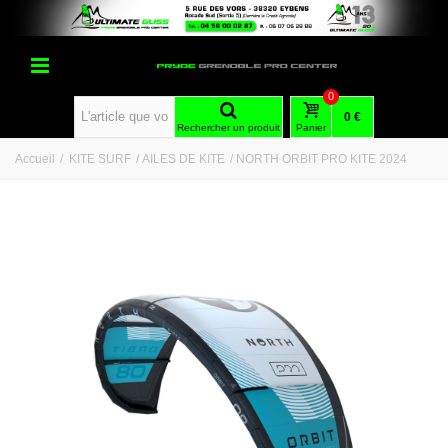
0
0 €
Rechercher un produit
Panier
Accueil
/
KITE SURF
/
AILES DE KITE
/
NORTH ORBIT PRO KITE 2024