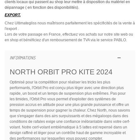
clients locaux qui passent au shop leur mettre à disposition du matériel en
dépannage ( en fonction des disponibilités).
EXPORT.
Chez Ultimategliss nous maîtrisons parfaitement les spécificités de la vente à
l'export .
Lors de votre passage en France, effectuez vos achats sur notre site web ou
en shop et bénéficiez d'un remboursement de TVA via le service PABLO.
INFORMATIONS
NORTH ORBIT PRO KITE 2024
Optimisé pour la compétition pour réaliser les tricks les plus
performants, l'Orbit Pro est conçu plus léger avec une direction plus
rapide, un boost et un temps de suspension plus extrêmes. Pas pour
les timides, l'Orbit Pro vous permet d'exploiter des systèmes de
pression accrus en altitude pour une plus grande puissance et offre un
temps de suspension pour gagner la chaleur. Chez North, nous savons
que s'engager dans des airs surpuissants et des mégaloops dans des
conditions de rafales exige une confiance inébranlable dans votre cerf-
volant. Notre cerf-volant emblématique à 5 lattes est repensé dans un
design raffiné et léger pour un contrôle haut de gamme incroyable et
des performances sur lesquelles vous pouvez compter.