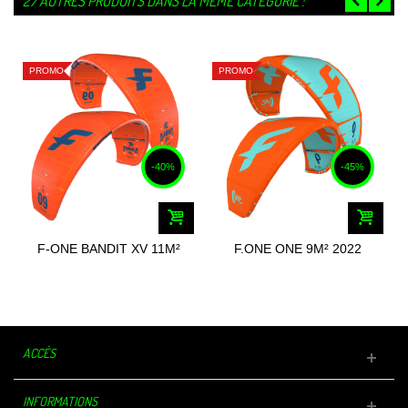
27 AUTRES PRODUITS DANS LA MÊME CATÉGORIE :
PROMO
PROMO
-40%
-45%
F-ONE BANDIT XV 11M²
F.ONE ONE 9M² 2022
2022
ACCÈS
INFORMATIONS