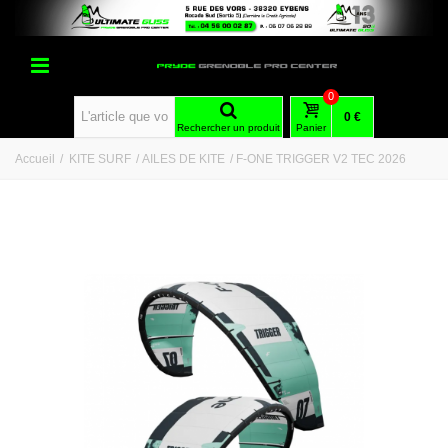
0
0 €
Rechercher un produit
Panier
Accueil
/
KITE SURF
/
AILES DE KITE
/
F-ONE TRIGGER V2 TEC 2026