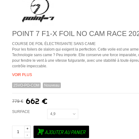
POINT 7 F1-X FOIL NO CAM RACE 20
COURSE DE FOIL ÉLECTRISANTE SANS CAME
Pour les foilers de slalom qui exigent la perfection. Cette voile est une arme
Technologie sans came ? Peu importe. Elle conserve une force imparable,
pour fendre le vent à une vitesse fulgurante, avec une stabilité à toute épre
contrôle impeccable.
VOIR PLUS
25VO-PO-COM
Nouveau
662 €
779 €
SURFACE
4,9
+
AJOUTER AU PANIER
-