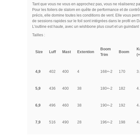
Tant que vous ne vous en approchez pas, vous ne réaliserez pas q
Pour les foilers de slalom en quête de performance et de contr
précis, elle domine toutes les conditions de vent. Elle vous per
de sessions rapides sur le foil sont intégrées dans le profil en D
L'outline est haute, avec un wishbone plus court et un guindant
Tailles :
Boom
K
Size
Luff
Mast
Extention
Boom
Trim
(+
4,9
402
400
4
168+-2
170
3.
5,9
436
400
38
180+-2
182
4.
6,9
496
460
38
190+-2
192
4.
7,9
516
490
28
196+-2
198
4.