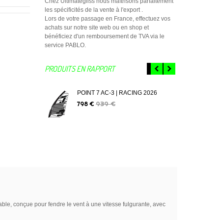
Chez Ultimategliss nous maîtrisons parfaitement
les spécificités de la vente à l'export .
Lors de votre passage en France, effectuez vos
achats sur notre site web ou en shop et
bénéficiez d'un remboursement de TVA via le
service PABLO.
PRODUITS EN RAPPORT
POINT 7 AC-3 | RACING 2026
POI
FR
939 €
798 €
1 0
able, conçue pour fendre le vent à une vitesse fulgurante, avec