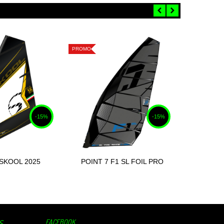
PROMO
PROMO
-15%
-15%
 SKOOL 2025
POINT 7 F1 SL FOIL PRO
POINT 7 
ter au panier
Ajouter au panier
RACE 2025
FACEBOOK
S