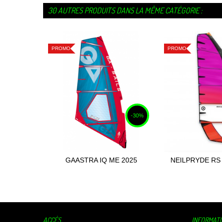
30 AUTRES PRODUITS DANS LA MÊME CATÉGORIE :
PROMO
PROMO
-30%
GAASTRA IQ ME 2025
NEILPRYDE RS
Ajouter au panier
Ajouter
VI 2
ACCÈS
INFORMAT