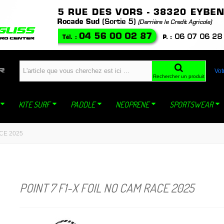
windfoil planche a voile kite ski snowboard snowkite dynastar sideon WING mistral jp
Vot
Rechercher un produit
KITE SURF
PADDLE
NEOPRENE
SPORTSWEAR
ACE 2025
POINT 7 F1-X FOIL NO CAM RACE 2025