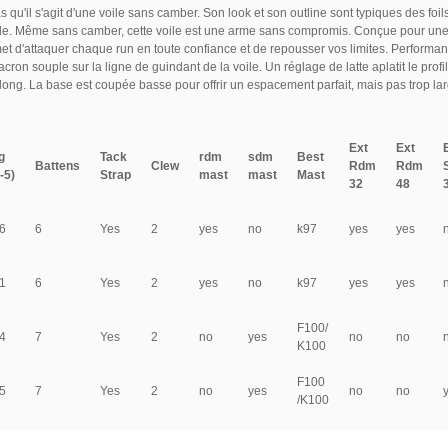
u'il s'agit d'une voile sans camber. Son look et son outline sont typiques des foil
ôle. Même sans camber, cette voile est une arme sans compromis. Conçue pour une vi
met d'attaquer chaque run en toute confiance et de repousser vos limites. Performan
acron souple sur la ligne de guindant de la voile. Un réglage de latte aplatit le prof
 long. La base est coupée basse pour offrir un espacement parfait, mais pas trop la
Ext
Ext
g
Tack
rdm
sdm
Best
Battens
Clew
Rdm
Rdm
-5)
Strap
mast
mast
Mast
32
48
6
6
Yes
2
yes
no
k97
yes
yes
1
6
Yes
2
yes
no
k97
yes
yes
F100/
4
7
Yes
2
no
yes
no
no
K100
F100
5
7
Yes
2
no
yes
no
no
/K100