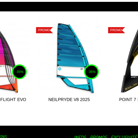
PROMO
PROMO
-35%
-35%
 FLIGHT EVO
NEILPRYDE V8 2025
POINT 7
 au panier
Ajou
025
IONS
INFOS - PROMOS - EXCLUSIVITÉ