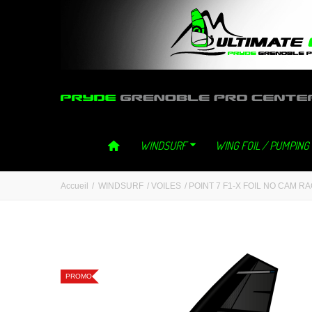
ultimategliss ultimate gliss neilpryde neil pryde grenoble windsurf 
WINDSURF
WING FOIL / PUMPING
Accueil
/
WINDSURF
/
VOILES
/
POINT 7 F1-X FOIL NO CAM R
PROMO