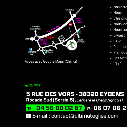
»
Nos offr
»
Nouveau
»
L'histor
»
Nous loc
»
Nous con
»
Livraiso
»
CGV
»
Paiement
»
Plan du s
»
Les Ment
Accès avec Google Maps (Clic ici)
»
L'intérie
HORAIRES