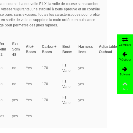
s de course. La nouvelle F1 X, la voile de course sans camber.
tesse fulgurante, une stabilité à toute épreuve et un contrôle
ce pure, sans excuses. Toutes les caractéristiques pour profiter
il en sortie de voile et supprime la main arrière en puissance.
rge pour permettre des jibes rapides.
Ext
Ext
Comparer
Alu+
Carbon+
Best
Harness
Adjustable
Sdm
Sdm
Boom
Boom
Boom
lines
Outhaul
32
48
Précédent
F1
no
no
Yes
170
yes
Vario
Suivant
F1
no
no
Yes
170
yes
Vario
Haut
F1
no
yes
Yes
170
yes
Vario
yes
yes
Yes