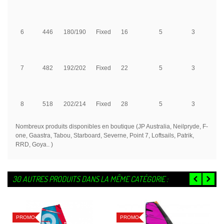
6
446
180/190
Fixed
16
5
3
7
482
192/202
Fixed
22
5
3
8
518
202/214
Fixed
28
5
3
Nombreux produits disponibles en boutique (JP Australia, Neilpryde, F-
one, Gaastra, Tabou, Starboard, Severne, Point 7, Loftsails, Patrik,
RRD, Goya.. )
30 AUTRES PRODUITS DANS LA MÊME CATÉGORIE :
PROMO
PROMO