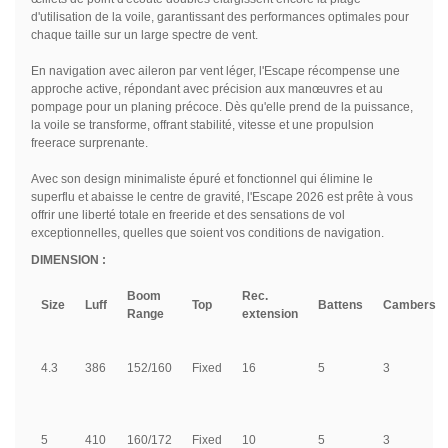
d'utilisation de la voile, garantissant des performances optimales pour
chaque taille sur un large spectre de vent.
En navigation avec aileron par vent léger, l'Escape récompense une
approche active, répondant avec précision aux manœuvres et au
pompage pour un planing précoce. Dès qu'elle prend de la puissance,
la voile se transforme, offrant stabilité, vitesse et une propulsion
freerace surprenante.
Avec son design minimaliste épuré et fonctionnel qui élimine le
superflu et abaisse le centre de gravité, l'Escape 2026 est prête à vous
offrir une liberté totale en freeride et des sensations de vol
exceptionnelles, quelles que soient vos conditions de navigation.
DIMENSION :
Boom
Rec.
Size
Luff
Top
Battens
Cambers
Range
extension
4
.3
386
152/160
Fixed
16
5
3
5
410
160/172
Fixed
10
5
3