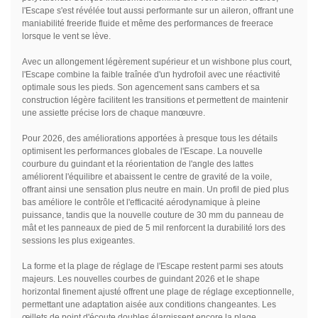
l'Escape s'est révélée tout aussi performante sur un aileron, offrant une
maniabilité freeride fluide et même des performances de freerace
lorsque le vent se lève.
Avec un allongement légèrement supérieur et un wishbone plus court,
l'Escape combine la faible traînée d'un hydrofoil avec une réactivité
optimale sous les pieds. Son agencement sans cambers et sa
construction légère facilitent les transitions et permettent de maintenir
une assiette précise lors de chaque manœuvre.
Pour 2026, des améliorations apportées à presque tous les détails
optimisent les performances globales de l'Escape. La nouvelle
courbure du guindant et la réorientation de l'angle des lattes
améliorent l'équilibre et abaissent le centre de gravité de la voile,
offrant ainsi une sensation plus neutre en main. Un profil de pied plus
bas améliore le contrôle et l'efficacité aérodynamique à pleine
puissance, tandis que la nouvelle couture de 30 mm du panneau de
mât et les panneaux de pied de 5 mil renforcent la durabilité lors des
sessions les plus exigeantes.
La forme et la plage de réglage de l'Escape restent parmi ses atouts
majeurs. Les nouvelles courbes de guindant 2026 et le shape
horizontal finement ajusté offrent une plage de réglage exceptionnelle,
permettant une adaptation aisée aux conditions changeantes. Les
œillets de point d'écoute doubles élargissent encore la plage