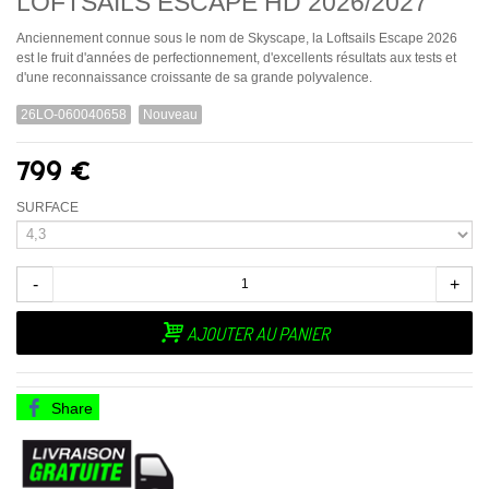
LOFTSAILS ESCAPE HD 2026/2027
Anciennement connue sous le nom de Skyscape, la Loftsails Escape 2026
est le fruit d'années de perfectionnement, d'excellents résultats aux tests et
d'une reconnaissance croissante de sa grande polyvalence.
26LO-060040658
Nouveau
799 €
SURFACE
-
+
AJOUTER AU PANIER
Share