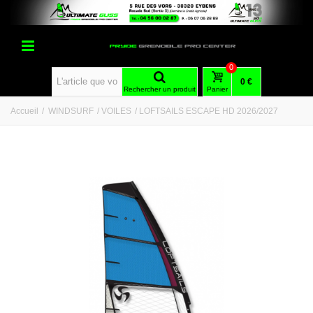
0
0 €
Rechercher un produit
Panier
Accueil
/
WINDSURF
/
VOILES
/
LOFTSAILS ESCAPE HD 2026/2027