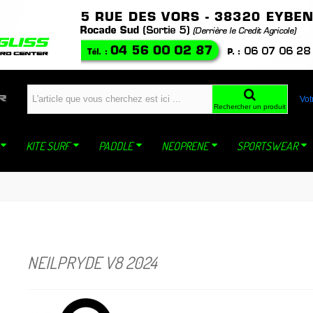
windfoil planche a voile kite ski snowboard snowkite dynastar sideon WING mistral jp
Vot
Rechercher un produit
KITE SURF
PADDLE
NEOPRENE
SPORTSWEAR
NEILPRYDE V8 2024