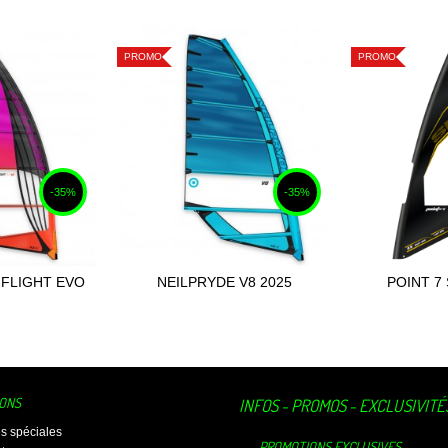
PROMO
PROMO
-35%
-35%
 FLIGHT EVO
NEILPRYDE V8 2025
POINT 7
 au panier
Ajou
025
IONS
INFOS - PROMOS - EXCLUSIVITÉ
es spéciales
PROMOTIONS EXCLUSIVES