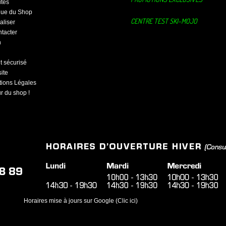
tes
ique du Shop
CENTRE TEST SKI-MOJO
aliser
tacter
n
 sécurisé
ite
ions Légales
ur du shop !
Horaires mise à jours sur Google (Clic ici)