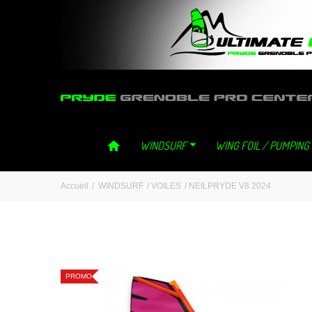
ultimategliss ultimate gliss neilpryde neil pryde grenoble windsurf 
WINDSURF
WING FOIL / PUMPING
Accueil
/
WINDSURF
/
VOILES
/
NEILPRYDE V8 2024
PROMO