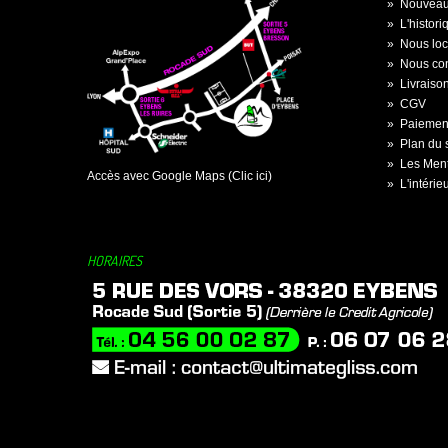
»
Nouveau
»
L'histor
»
Nous loc
»
Nous con
»
Livraiso
»
CGV
»
Paiement
»
Plan du s
»
Les Ment
Accès avec Google Maps (Clic ici)
»
L'intérie
HORAIRES