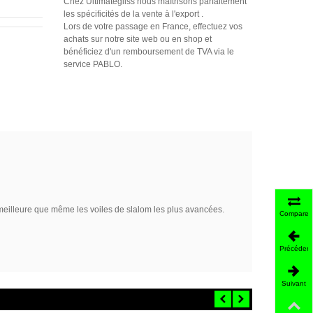
Chez Ultimategliss nous maîtrisons parfaitement
les spécificités de la vente à l'export .
Lors de votre passage en France, effectuez vos
achats sur notre site web ou en shop et
bénéficiez d'un remboursement de TVA via le
service PABLO.
e meilleure que même les voiles de slalom les plus avancées.
Comparer
Précédent
Suivant