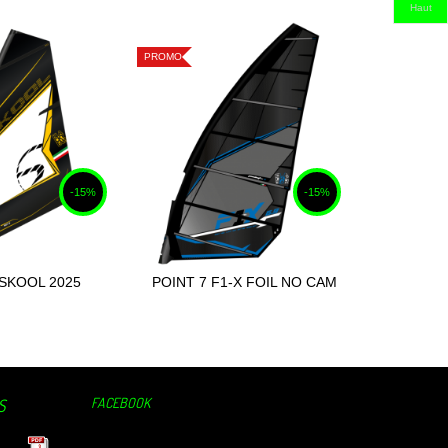
Haut
PROMO
PROMO
-15%
-15%
 SKOOL 2025
POINT 7 F1-X FOIL NO CAM
POINT 7
ter au panier
Ajouter au panier
RACE 2025
FACEBOOK
S