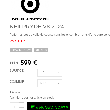
NEILPRYDE V8 2024
Performances de voile de course sans les encombrements d’une pure voile
VOIR PLUS
24VO-NP-COM
Nouveau
599 €
999 €
SURFACE
5,7
COULEUR
BLEU
1
Article
Attention : dernier article en stock !
+
AJOUTER AU PANIER
-