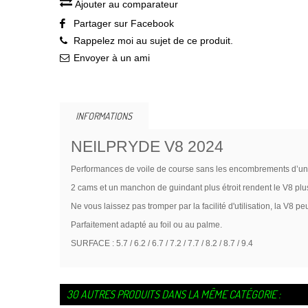
Ajouter au comparateur
Partager sur Facebook
Rappelez moi au sujet de ce produit.
Envoyer à un ami
INFORMATIONS
NEILPRYDE V8 2024
Performances de voile de course sans les encombrements d’une
2 cams et un manchon de guindant plus étroit rendent le V8 plus
Ne vous laissez pas tromper par la facilité d'utilisation, la V8
Parfaitement adapté au foil ou au palme.
SURFACE :
5.7 /
6.2 /
6.7 /
7.2 /
7.7 /
8.2 /
8.7 /
9.4
30 AUTRES PRODUITS DANS LA MÊME CATÉGORIE :