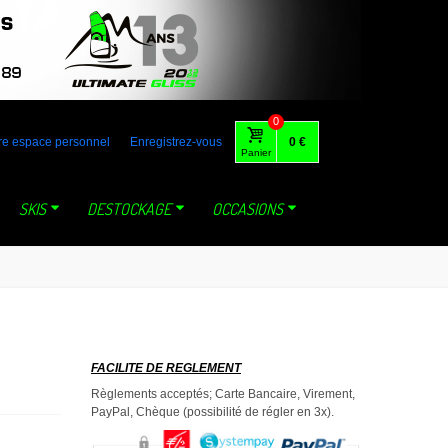
 australia gaastra loft tabou fone foil lange mystic dynastar north
0
re espace personnel
Enregistrez-vous
0 €
Panier
SKIS
DESTOCKAGE
OCCASIONS
FACILITE DE REGLEMENT
Règlements acceptés; Carte Bancaire, Virement,
PayPal, Chèque (possibilité de régler en 3x).