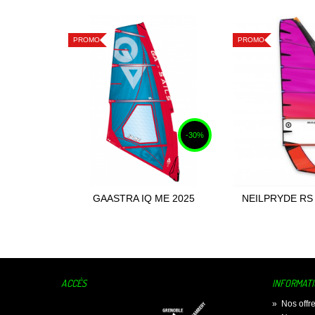
PROMO
PROMO
-30%
GAASTRA IQ ME 2025
NEILPRYDE RS
Ajouter au panier
Ajouter
VI 2
ACCÈS
INFORMAT
»
Nos offr