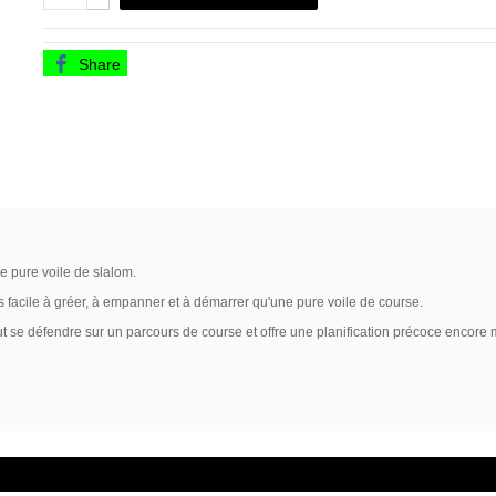
Share
 pure voile de slalom.
 facile à gréer, à empanner et à démarrer qu'une pure voile de course.
 peut se défendre sur un parcours de course et offre une planification précoce encor